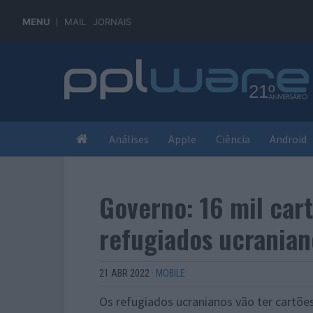
MENU
MAIL
JORNAIS
Análises
Apple
Ciência
Android
Governo: 16 mil car
refugiados ucranian
21 ABR 2022
·
MOBILE
Os refugiados ucranianos vão ter cartõe