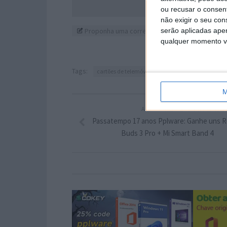
Acompanhe o P
ou recusar o consen
não exigir o seu co
Proponha uma correção, faça uma sugestão
serão aplicadas apen
qualquer momento vol
Tags:
cartões de telemóvel
governo
M
ARTIGO ANTERIOR
Passatempo 17 anos Pplware: Ganhe uns 
Buds 3 Pro + Mi Smart Band 4