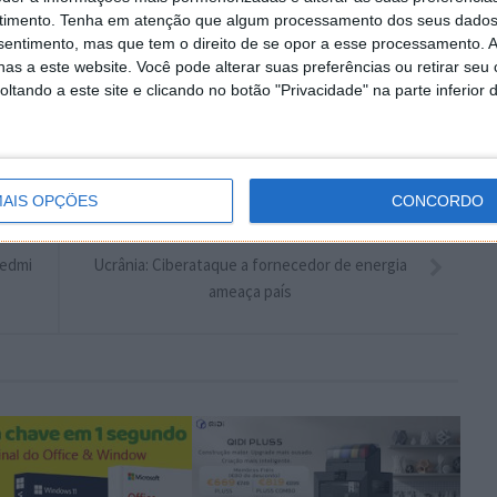
plware no Google Notícias
timento.
Tenha em atenção que algum processamento dos seus dados
nsentimento, mas que tem o direito de se opor a esse processamento. A
Autor:
Pedro Pinto
as a este website. Você pode alterar suas preferências ou retirar seu
tando a este site e clicando no botão "Privacidade" na parte inferior 
AIS OPÇÕES
CONCORDO
PRÓXIMO ARTIGO
Redmi
Ucrânia: Ciberataque a fornecedor de energia
ameaça país