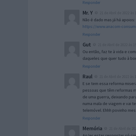
Responder
Mr. Y
21 de Abril de 2022 às 
Não é dado mas já há apoios:
https://www.anacom-consumido
Responder
Gut
21 de Abril de 2022 às 1
Ou então, faz te à vida e com
daqueles que quer tudo à bo
Responder
Raul
21 de Abril de 2022 às 
E se tem essa reforma miser
pessoas que têm reformas mis
de uma guerra, deixando para
numa mala de viagem e vai te
telemóvel. Ehhh povinho mes
Responder
Memória
21 de Abril de 20
Ao ler estas respostas só co