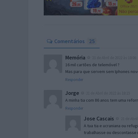
Comentários
25
Memória
21 de Abril de 2022 às 18:06
16 mil cartões de telemóvel ?
Mas para que servem sem Iphones nov
Responder
Jorge
21 de Abril de 2022 às 18:15
A minha tia com 86 anos tem uma refor
Responder
Jose Cascais
21 de Abril
A tua tia e ucraniana ou ref
trabalhasse ou descontasse 