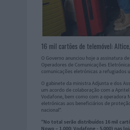
16 mil cartões de telemóvel: Altic
O Governo anunciou hoje a assinatura d
Operadores de Comunicações Eletrónicas (
comunicações eletrónicas a refugiados 
O gabinete da ministra Adjunta e dos A
um acordo de colaboração com a Apritel 
Vodafone, bem como com a operadora No
eletrónicas aos beneficiários de proteçã
nacional".
"No total serão distribuídos 16 mil car
Nowo – 1.000; Vodafone - 5.000) nas loj