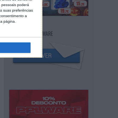
 pessoais poderá
s suas preferências
 consentimento a
da página.
NEWSLETTER PPLWARE