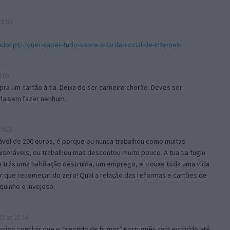
19:02
r.pt/-/quer-saber-tudo-sobre-a-tarifa-social-de-internet-
9:09
pra um cartão à tia. Deixa de ser carneiro chorão. Deves ser
rla sem fazer nenhum.
19:13
ável de 200 euros, é porque ou nunca trabalhou como muitas
eráveis, ou trabalhou mas descontou muito pouco. A tua tia fugiu
 trás uma habitação destruída, um emprego, e trouxe toda uma vida
r que recomeçar do zero! Qual a relação das reformas e cartões de
quinho e invejoso.
22 às 21:14
nsigo concluir que o “sentido de humor” português tem evoluído até