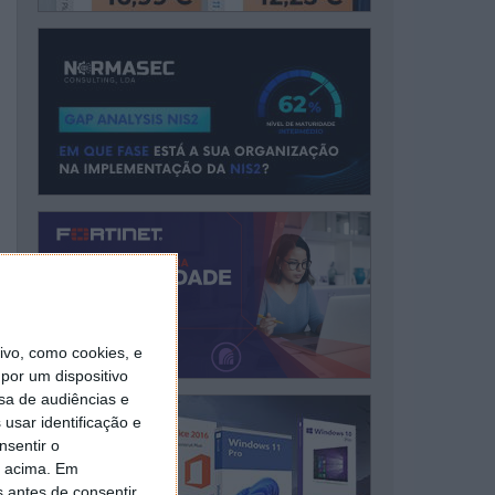
vo, como cookies, e
por um dispositivo
sa de audiências e
usar identificação e
nsentir o
o acima. Em
s antes de consentir