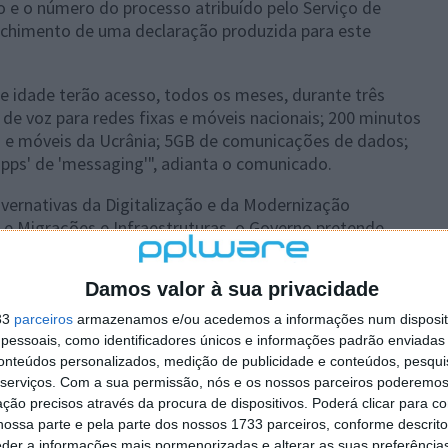
 e o número do processo atribuído pelo Serviço de
enchimento de uma declaração produzida para este
e idade terão acesso, todos os meses, durante três
e voz para redes fixas e móveis nacionais; 200 minutos
s e móveis da Ucrânia; 5GB de comunicações de dados;
pps' de 'messaging'", adianta o comunicado.
vernativas da Digitalização e da Modernização
e e Migrações e Infraestruturas, o Governo pretende
cidadãos ucranianos com o seu país de origem e o seu
onclui o Governo.
Damos valor à sua privacidade
33
parceiros
armazenamos e/ou acedemos a informações num dispositi
essoais, como identificadores únicos e informações padrão enviadas 
conteúdos personalizados, medição de publicidade e conteúdos, pesqui
 artigo tem mais de um ano
serviços.
Com a sua permissão, nós e os nossos parceiros poderemos 
ção precisos através da procura de dispositivos. Poderá clicar para co
ossa parte e pela parte dos nossos 1733 parceiros, conforme descrit
eder a informações mais pormenorizadas e alterar as suas preferência