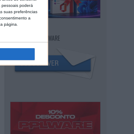
 pessoais poderá
s suas preferências
 consentimento a
da página.
NEWSLETTER PPLWARE