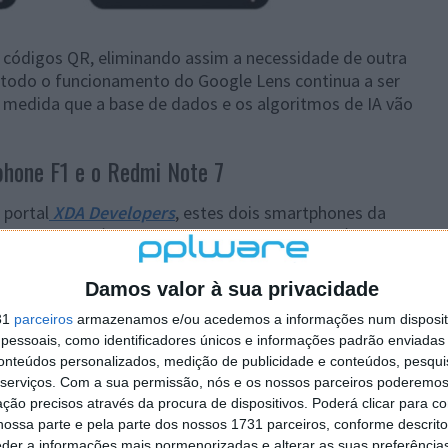
códigos QR, eliminando assim a necessidade de outra
 todo o funcionamento do Google Lens continua a ser
à medida que a base de dados e os algoritmos de IA vão
phone F1 e o Redmi Note 7
 portal
XDA Developers
, estes dois smartphones da
ogle Lens. Aliás, esta nova ferramenta chegará ainda ao
 no nosso mercado, mas que encontra paralelo no
Damos valor à sua privacidade
gle Lens a vários dispositivos com a assinatura da
31
parceiros
armazenamos e/ou acedemos a informações num dispositi
essoais, como identificadores únicos e informações padrão enviadas 
ado Pocophone F1, ao Redmi Note 7, bem como ao Redmi
conteúdos personalizados, medição de publicidade e conteúdos, pesqui
 Y2, um dispositivo que encontra bastante procura nos
serviços.
Com a sua permissão, nós e os nossos parceiros poderemos 
ção precisos através da procura de dispositivos. Poderá clicar para co
ossa parte e pela parte dos nossos 1731 parceiros, conforme descrit
as próximas atualizações da MIUI receberá todas as
eder a informações mais pormenorizadas e alterar as suas preferência