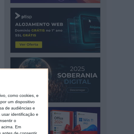
vo, como cookies, e
por um dispositivo
sa de audiências e
usar identificação e
nsentir o
o acima. Em
s antes de consentir