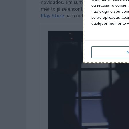
novidades. Em suma, trata-se de mais um
ou recusar o consen
mérito já se encontra comprovado. Alter
não exigir o seu co
Play Store
para outros terminais.
serão aplicadas apen
qualquer momento vol
M