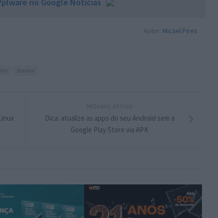
plware no Google Notícias
Autor:
Micael Pires
dmi
Xiaomi
PRÓXIMO ARTIGO
Linux
Dica: atualize as apps do seu Android sem a
Google Play Store via APK