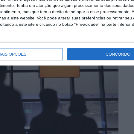
a ferramenta da Google que ficará ao seu dispor e cujo
timento.
Tenha em atenção que algum processamento dos seus dados
nativamente, poderá descarregar a aplicação através da
nsentimento, mas que tem o direito de se opor a esse processamento. A
as a este website. Você pode alterar suas preferências ou retirar seu
tando a este site e clicando no botão "Privacidade" na parte inferior 
AIS OPÇÕES
CONCORDO