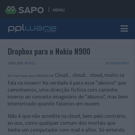
MENU
Dropbox para o Nokia N900
15 SET 2010
·
MOBILE
24 COMENTÁRIOS
Cloud... cloud... cloud, muito se
Por Filipe Chaves para o PPLWARE.COM
fala na nuvem! Na verdade é para esse "abismo" que
caminhamos, uma direcção fictícia com caminho
inverso ao conceito imaginário de "abismo", mas bem
interiorizado quando falamos em nuvem.
Não é que não acredite na cloud, bem pelo contrário,
eu uso, como qualquer comum dos mortais que
tenha um computador com mail e afins. Só entendo