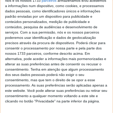
Nós e os nossos 1733
parceiros
armazenamos e/ou acedemos
a informações num dispositivo, como cookies, e processamos
dados pessoais, como identificadores únicos e informações
padrão enviadas por um dispositivo para publicidade e
A popularidade do Dropbox é já considerável, se não
conteúdos personalizados, medição de publicidade e
vejamos: existem já 10 clientes para os mais diversos
conteúdos, pesquisa de audiências e desenvolvimento de
mercados e sistemas operativos. Congrega acções
serviços.
Com a sua permissão, nós e os nossos parceiros
com o desktop, o mail, redes sociais e funções
poderemos usar identificação e dados de geolocalização
multimédia. Ficamos a saber que podemos
precisos através da procura de dispositivos. Poderá clicar para
desenvolver uma webpage dentro do espaço
consentir o processamento por nossa parte e pela parte dos
disponibilizado, e até streaming podemos agregar
nossos 1733 parceiros, conforme descrito acima. Em
através de serviços de terceiros, mas que envolvem o
alternativa, pode aceder a informações mais pormenorizadas e
Dropbox.
alterar as suas preferências antes de consentir ou recusar o
consentimento.
Tenha em atenção que algum processamento
São razões suficientes para, além do
dos seus dados pessoais poderá não exigir o seu
armazenamento, usarmos o Dropbox, e darmos asas
consentimento, mas que tem o direito de se opor a esse
à imaginação, criando cenários de trabalho e lazer,
processamento. As suas preferências serão aplicadas apenas a
este website. Você pode alterar suas preferências ou retirar seu
em qualquer lado, com o Nokia N900.
consentimento a qualquer momento voltando a este site e
clicando no botão "Privacidade" na parte inferior da página.
Homepage:
Nokia N900 Dropbox