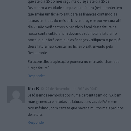
que até dia 25 do mês seguinte ou seja até dia 25 de
Dezembro a entidade que passou a fatura (restaurante) tem
que enviar um ficheiro saft para as finanças contendo as
faturas emitidas do mês de Novembro, e se por ventura até
dia 25 não verificarmos o benefício fiscal dessa fatura na
nossa conta então aí sim devemos submeter a fatura no
portal o que fará com que as finanças verifiquem o porquê
dessa fatura não constar no ficheiro saft enviado pelo
Restaurante.
Eu aconselho a aplicação pioneira no mercado chamada
“Peça fatura”
Responder
R o B
29 de Novembro de 2013 às 00:40
Se fôssemos reembolsados numa percentagem do IVA bem
mais generosa em todas as faturas passivas de IVA e sem
teto máximo, com certeza que haveria muitos mais pedidos
de fatura.
Responder