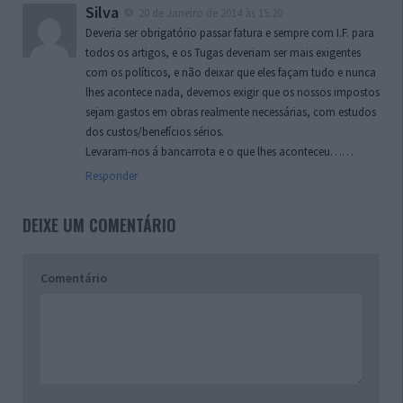
Silva
20 de Janeiro de 2014 às 15:20
Deveria ser obrigatório passar fatura e sempre com I.F. para
todos os artigos, e os Tugas deveriam ser mais exigentes
com os políticos, e não deixar que eles façam tudo e nunca
lhes acontece nada, devemos exigir que os nossos impostos
sejam gastos em obras realmente necessárias, com estudos
dos custos/benefícios sérios.
Levaram-nos á bancarrota e o que lhes aconteceu……
Responder
DEIXE UM COMENTÁRIO
Comentário