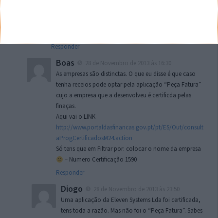
que certificações é que a empresa possui.
E se isto for verdade, tem a certeza que não está a
desrespeitar nenhum NDA com o estado?
Responder
Boas
28 de Novembro de 2013 às 16:30
As empresas são distinctas. O que eu disse é que caso
tenha receios pode optar pela aplicação “Peça Fatura”
cujo a empresa que a desenvolveu é certificda pelas
finaças.
Aqui vai o LINK
http://www.portaldasfinancas.gov.pt/pt/ES/Out/consult
aProgCertificadosM24.action
Só tens que em Filtrar por: colocar o nome da empresa
– Numero Certificação 1590
Responder
Diogo
28 de Novembro de 2013 às 23:50
Uma aplicação da Eleven Systems Lda foi certificada,
tens toda a razão. Mas não foi o “Peça Fatura”. Sabes