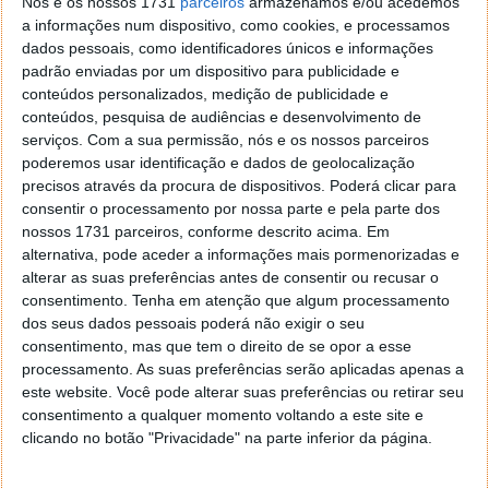
Nós e os nossos 1731
parceiros
armazenamos e/ou acedemos
Para os mais reticentes em termos de segurança, a
a informações num dispositivo, como cookies, e processamos
aplicação tem também um modo de demonstração
dados pessoais, como identificadores únicos e informações
que permite ao utilizador experimentar a aplicação e
padrão enviadas por um dispositivo para publicidade e
atestar todas as funcionalidades:
conteúdos personalizados, medição de publicidade e
conteúdos, pesquisa de audiências e desenvolvimento de
Resumidamente, estas são, para já, as
serviços.
Com a sua permissão, nós e os nossos parceiros
características do eFatura, tanto em iOS como em
poderemos usar identificação e dados de geolocalização
Android
:
precisos através da procura de dispositivos. Poderá clicar para
consentir o processamento por nossa parte e pela parte dos
Consulta de facturas;
nossos 1731 parceiros, conforme descrito acima. Em
alternativa, pode aceder a informações mais pormenorizadas e
Adição de facturas;
alterar as suas preferências antes de consentir ou recusar o
Correcção de divergências;
consentimento.
Tenha em atenção que algum processamento
Correcção da atividade de fatura;
dos seus dados pessoais poderá não exigir o seu
Remoção de facturas (inseridas pelo utilizador);
consentimento, mas que tem o direito de se opor a esse
processamento. As suas preferências serão aplicadas apenas a
Informação sobre os totais facturados;
este website. Você pode alterar suas preferências ou retirar seu
Valor do benefício estimado;
consentimento a qualquer momento voltando a este site e
Uso em modo offline;
clicando no botão "Privacidade" na parte inferior da página.
Modo de demonstração.