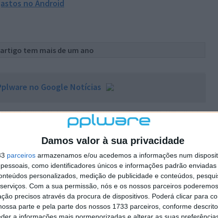
gastos no Android
 artigo tem mais de um ano
plware no Google Notícias
Autor:
Pedro Pinto
Damos valor à sua privacidade
33
parceiros
armazenamos e/ou acedemos a informações num dispositi
PRÓXIMO ARTIGO
essoais, como identificadores únicos e informações padrão enviadas 
ara
Volumouse – Controle o som do PC com o rato
conteúdos personalizados, medição de publicidade e conteúdos, pesqui
serviços.
Com a sua permissão, nós e os nossos parceiros poderemos 
ção precisos através da procura de dispositivos. Poderá clicar para co
ossa parte e pela parte dos nossos 1733 parceiros, conforme descrit
eder a informações mais pormenorizadas e alterar as suas preferência