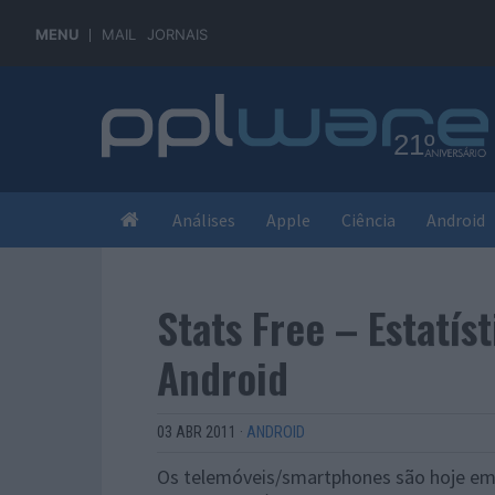
MENU
MAIL
JORNAIS
Análises
Apple
Ciência
Android
Stats Free – Estatís
Android
03 ABR 2011
·
ANDROID
Os telemóveis/smartphones são hoje em