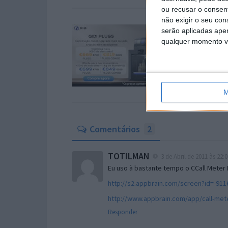
ou recusar o consen
não exigir o seu co
serão aplicadas apen
qualquer momento vol
M
Comentários
2
TOTILMAN
3 de Abril de 2011 às 22:0
Eu uso à bastante tempo o CCall Meter 
http://s2.appbrain.com/screen?id=-91
http://www.appbrain.com/app/call-met
Responder