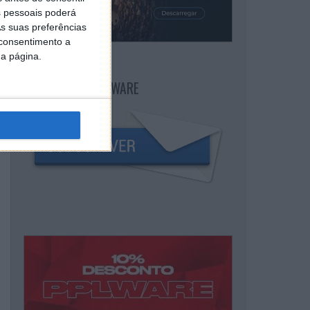
 pessoais poderá
s suas preferências
 consentimento a
da página.
NEWSLETTER PPLWARE