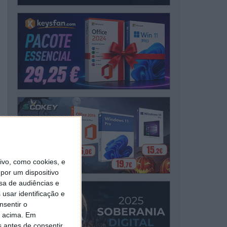
vo, como cookies, e
por um dispositivo
sa de audiências e
usar identificação e
nsentir o
o acima. Em
s antes de consentir