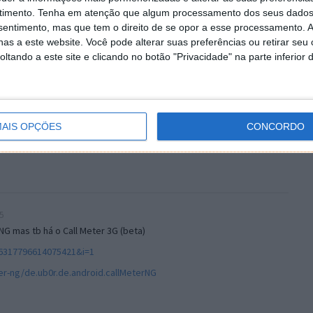
timento.
Tenha em atenção que algum processamento dos seus dados
nsentimento, mas que tem o direito de se opor a esse processamento. A
as a este website. Você pode alterar suas preferências ou retirar seu
tando a este site e clicando no botão "Privacidade" na parte inferior 
AIS OPÇÕES
CONCORDO
5
NG mas tb há o Call Meter 3G (beta)
16317796614075421&i=1
er-ng/de.ub0r.de.android.callMeterNG