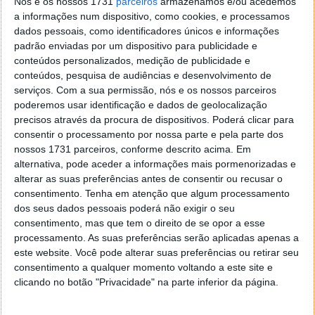
Nós e os nossos 1731
parceiros
armazenamos e/ou acedemos
usados para caçar Pokémons. Tudo no pulso e com
a informações num dispositivo, como cookies, e processamos
uma simplicidade de utilização grande.
dados pessoais, como identificadores únicos e informações
padrão enviadas por um dispositivo para publicidade e
Esta aplicação não substitui o jogo, mas facilita aos
conteúdos personalizados, medição de publicidade e
utilizadores a procura dos seus Pokémons,
conteúdos, pesquisa de audiências e desenvolvimento de
descobrindo onde se encontram. A integração com
serviços.
Com a sua permissão, nós e os nossos parceiros
os smartwatches é também muito interessante.
poderemos usar identificação e dados de geolocalização
precisos através da procura de dispositivos. Poderá clicar para
Não se sabe quanto tempo o Smart Poke v2 vai estar
consentir o processamento por nossa parte e pela parte dos
disponível e quanto tempo poderá ser usado, mas
nossos 1731 parceiros, conforme descrito acima. Em
todos os que estão a jogar Pokémon Go têm agora
alternativa, pode aceder a informações mais pormenorizadas e
mais uma "pequena ajuda" para conseguirem ser
alterar as suas preferências antes de consentir ou recusar o
ainda melhores.
consentimento.
Tenha em atenção que algum processamento
dos seus dados pessoais poderá não exigir o seu
consentimento, mas que tem o direito de se opor a esse
processamento. As suas preferências serão aplicadas apenas a
este website. Você pode alterar suas preferências ou retirar seu
Smart Poke v2
consentimento a qualquer momento voltando a este site e
clicando no botão "Privacidade" na parte inferior da página.
Homepage:
Smart Poke v2