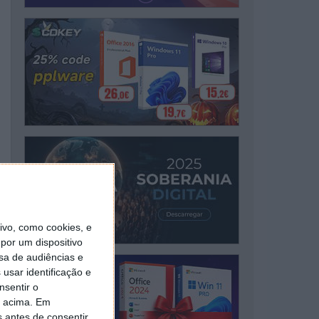
vo, como cookies, e
por um dispositivo
sa de audiências e
usar identificação e
nsentir o
o acima. Em
s antes de consentir