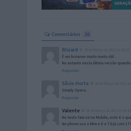
Comentários
26
Blizard
30 de Março de 2012 às 09:29
É um browser muito muito útil…
No entanto nesta última versão quand
Responder
Sílvio Horta
30 de Março de 2012 às
Simply Opera…
Responder
Valente
30 de Março de 2012 às 09:34
No texto fala-se no Mobile, este é o qu
No phone uso o Mini e é o 7.0 já com 17