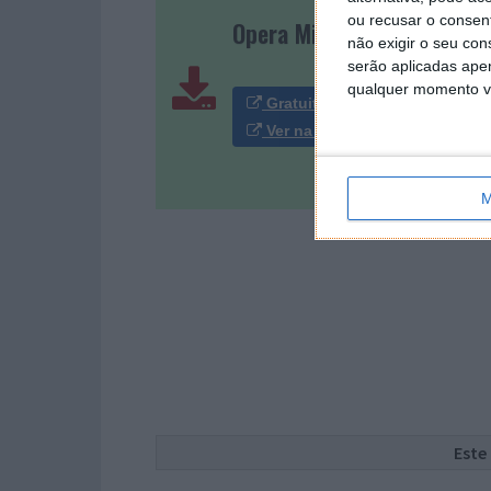
ou recusar o consen
Opera Mini 7.0
não exigir o seu co
serão aplicadas apen
qualquer momento vol
Gratuito | Android 1.5+
Ver na Play Store [860 KB]
M
Este