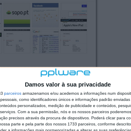
Damos valor à sua privacidade
 160 milhões de utilizadores. A vantagem na contenção
33
parceiros
armazenamos e/ou acedemos a informações num dispositi
do poupar recursos quer de tráfego, quer de
essoais, como identificadores únicos e informações padrão enviadas 
conteúdos personalizados, medição de publicidade e conteúdos, pesqui
serviços.
Com a sua permissão, nós e os nossos parceiros poderemos 
ção precisos através da procura de dispositivos. Poderá clicar para co
ossa parte e pela parte dos nossos 1733 parceiros, conforme descrit
eder a informações mais pormenorizadas e alterar as suas preferência