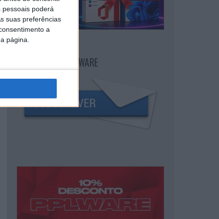
 pessoais poderá
s suas preferências
 consentimento a
da página.
NEWSLETTER PPLWARE