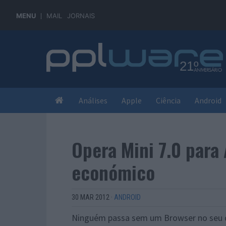
MENU
MAIL
JORNAIS
Análises
Apple
Ciência
Android
Opera Mini 7.0 para
económico
30 MAR 2012
·
ANDROID
Ninguém passa sem um Browser no seu di