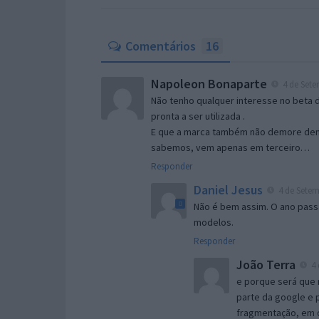
Comentários
16
Napoleon Bonaparte
4 de Sete
Não tenho qualquer interesse no beta 
pronta a ser utilizada .
E que a marca também não demore dema
sabemos, vem apenas em terceiro…
Responder
Daniel Jesus
4 de Setem
Não é bem assim. O ano pass
modelos.
Responder
João Terra
4 
e porque será que 
parte da google e p
fragmentação, em q