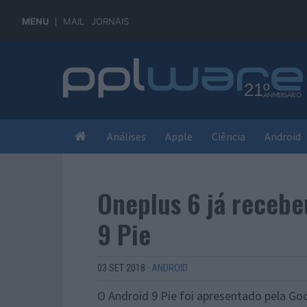
MENU
MAIL
JORNAIS
Análises
Apple
Ciência
Android
Oneplus 6 já recebe
9 Pie
03 SET 2018
·
ANDROID
O Android 9 Pie foi apresentado pela Goo