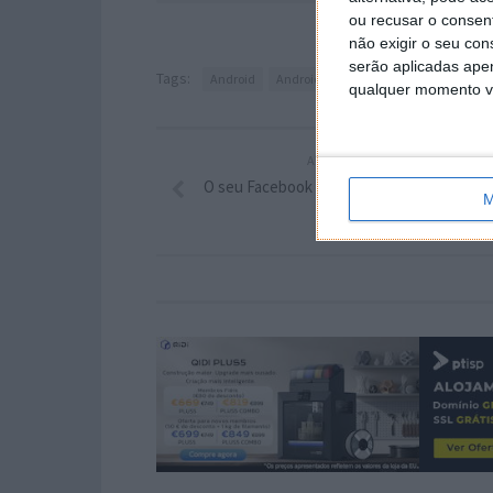
ou recusar o consen
não exigir o seu co
serão aplicadas apen
Tags:
Android
Android 9 Pie
Google
OnePlus 6
qualquer momento vol
ARTIGO ANTERIOR
O seu Facebook não funciona? Não é prob
M
seu…