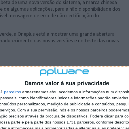
beta de uma nova versão do sistema, a marca chinesa
de de algumas aplicações, para a não disponibilidade dos
ível mensagem de erro de não certificação do
verde, a Oneplus está a mostrar uma grande abertura
madurecimento das novas versões e no teste das novas
Damos valor à sua privacidade
 artigo tem mais de um ano
31
parceiros
armazenamos e/ou acedemos a informações num dispositi
essoais, como identificadores únicos e informações padrão enviadas 
conteúdos personalizados, medição de publicidade e conteúdos, pesqui
plware no Google Notícias
serviços.
Com a sua permissão, nós e os nossos parceiros poderemos 
ção precisos através da procura de dispositivos. Poderá clicar para co
ossa parte e pela parte dos nossos 1731 parceiros, conforme descrit
Autor:
Daniel Jesus
eder a informações mais pormenorizadas e alterar as suas preferência