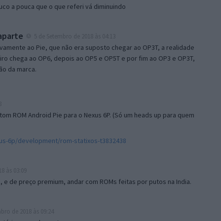
uco a pouca que o que referi vá diminuindo
aparte
5 de Setembro de 2018 às 04:13
ivamente ao Pie, que não era suposto chegar ao OP3T, a realidade
eiro chega ao OP6, depois ao OP5 e OP5T e por fim ao OP3 e OP3T,
ão da marca.
8
tom ROM Android Pie para o Nexus 6P. (Só um heads up para quem
xus-6p/development/rom-statixos-t3832438
8 às 03:09
, e de preço premium, andar com ROMs feitas por putos na India.
bro de 2018 às 09:24