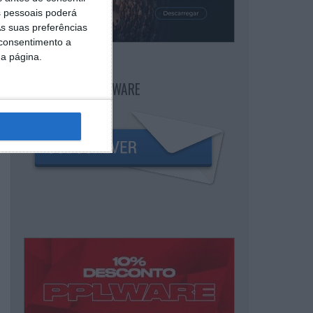
 pessoais poderá
s suas preferências
 consentimento a
da página.
NEWSLETTER PPLWARE