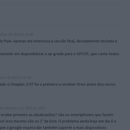
mbro de 2018 às 01:46
do Poie. Apenas me interessa a versão final, devidamente testada e
siado em disponibilizar o up-grade para o OPO3T, que como todos
bro de 2018 às 07:50
ado o Oneplus 3/3T foi o primeiro a receber Oreo antes dos novos
de Setembro de 2018 às 14:02
recebe primeiro as atualizações? são os smartphones que fazem
or isso mesmo são os 1º da lista. O problema ainda hoje em dia é a
ue a google espera dar também suporte a mais dispositivos