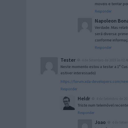
moveis e tentar po
Responder
Napoleon Bon
Verdade. Mas relat
será diversa: prim
conforme informaç
Responder
Tester
4 de Setembro de 2018 às 02:4
Neste momento estou a testar a 1ª Cus
estiver interessado)
https://forum.xda-developers.com/ne
Responder
Heldr
4 de Setembro de 201
Triste num telemóvel recente
Responder
Joao
4 de Setem