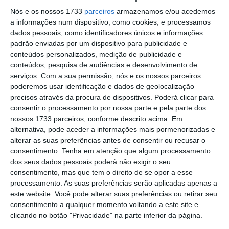
Nós e os nossos 1733
parceiros
armazenamos e/ou acedemos
a informações num dispositivo, como cookies, e processamos
dados pessoais, como identificadores únicos e informações
padrão enviadas por um dispositivo para publicidade e
conteúdos personalizados, medição de publicidade e
conteúdos, pesquisa de audiências e desenvolvimento de
serviços.
Com a sua permissão, nós e os nossos parceiros
poderemos usar identificação e dados de geolocalização
precisos através da procura de dispositivos. Poderá clicar para
consentir o processamento por nossa parte e pela parte dos
nossos 1733 parceiros, conforme descrito acima. Em
alternativa, pode aceder a informações mais pormenorizadas e
alterar as suas preferências antes de consentir ou recusar o
consentimento.
Tenha em atenção que algum processamento
Este modo é a forma mais simples que a Google
dos seus dados pessoais poderá não exigir o seu
encontrou para dar aos utilizadores um dashboard
consentimento, mas que tem o direito de se opor a esse
onde tinham acesso às suas apps principais. Deste
processamento. As suas preferências serão aplicadas apenas a
ponto era natural ter uma interface simplificada e
este website. Você pode alterar suas preferências ou retirar seu
que facilitava a utilização do smartphone durante a
consentimento a qualquer momento voltando a este site e
condução.
clicando no botão "Privacidade" na parte inferior da página.