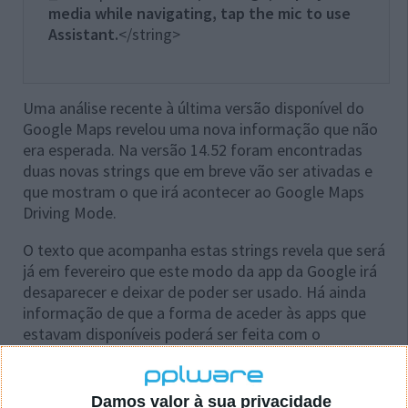
media while navigating, tap the mic to use
Assistant.
</string>
Uma análise recente à última versão disponível do
Google Maps revelou uma nova informação que não
era esperada. Na versão 14.52 foram encontradas
duas novas strings que em breve vão ser ativadas e
que mostram o que irá acontecer ao Google Maps
Driving Mode.
O texto que acompanha estas strings revela que será
já em fevereiro que este modo da app da Google irá
desaparecer e deixar de poder ser usado. Há ainda
informação de que a forma de aceder às apps que
estavam disponíveis poderá ser feita com o
assistente da Google.
Damos valor à sua privacidade