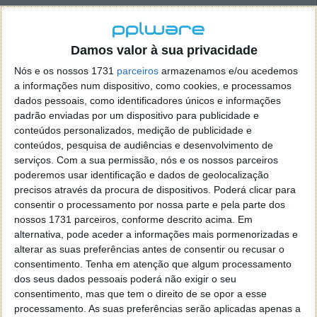
Como tornar visível uma pasta no Android
Como será normal, vão precisar de aceder à pasta
Damos valor à sua privacidade
escondida e aos seus conteúdos. Para o fazerem
Nós e os nossos 1731
parceiros
armazenamos e/ou acedemos
devem aceder ao gestor de ficheiro, à zona de
a informações num dispositivo, como cookies, e processamos
configuração, e ativar a opção
Exibição de ficheiros
dados pessoais, como identificadores únicos e informações
ocultos
. É imperativo que o gestor tenha este
padrão enviadas por um dispositivo para publicidade e
suporte, algo que é comum.
conteúdos personalizados, medição de publicidade e
conteúdos, pesquisa de audiências e desenvolvimento de
serviços.
Com a sua permissão, nós e os nossos parceiros
poderemos usar identificação e dados de geolocalização
precisos através da procura de dispositivos. Poderá clicar para
consentir o processamento por nossa parte e pela parte dos
nossos 1731 parceiros, conforme descrito acima. Em
alternativa, pode aceder a informações mais pormenorizadas e
alterar as suas preferências antes de consentir ou recusar o
consentimento.
Tenha em atenção que algum processamento
dos seus dados pessoais poderá não exigir o seu
consentimento, mas que tem o direito de se opor a esse
processamento. As suas preferências serão aplicadas apenas a