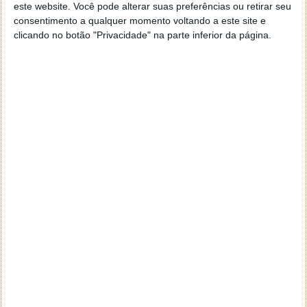
este website. Você pode alterar suas preferências ou retirar seu
consentimento a qualquer momento voltando a este site e
clicando no botão "Privacidade" na parte inferior da página.
Depois de ativarem essa opção, podem novamente
aceder à zona onde esconderam a pasta inicial. Ai vão
encontrar de imediato a pasta como nome
começado por ponto.
Abram-na, alterem o que quiserem e revertam a
opção
Exibição de ficheiros ocultos
para que a pasta
desapareça novamente.
Na verdade estamos a usar uma funcionalidade do