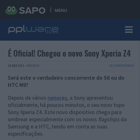
MENU
É Oficial! Chegou o novo Sony Xperia Z4
20 ABR 2015
·
ANDROID
18 COMENTÁRIOS
Será este o verdadeiro concorrente do S6 ou do
HTC M9?
Depois de vários
rumores
, a Sony apresentou
oficialmente, há poucos minutos, o seu novo topo
Sony Xperia Z4. Este novo dispositivo chega para
ombrear especialmente com os novos
flagships
da
Samsung e a HTC, tendo em conta as suas
especificações.