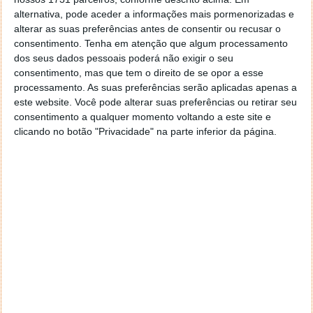
Tags:
Sony Xperia Z4
alternativa, pode aceder a informações mais pormenorizadas e
alterar as suas preferências antes de consentir ou recusar o
consentimento.
Tenha em atenção que algum processamento
PRÓXIMO ARTIGO
dos seus dados pessoais poderá não exigir o seu
E quem vai ao Estádio da Luz assistir ao Benfica-
consentimento, mas que tem o direito de se opor a esse
processamento. As suas preferências serão aplicadas apenas a
Porto é…
este website. Você pode alterar suas preferências ou retirar seu
consentimento a qualquer momento voltando a este site e
clicando no botão "Privacidade" na parte inferior da página.
ARTIGO ANTERIOR
NailO, o rato pode agora mudar-se para a ponta da
unha