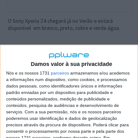
O Sony Xperia Z4 chegará já no Verão e estará
disponível em branco, preto, cobre e verde água.
Este artigo tem mais de um ano
Damos valor à sua privacidade
Nós e os nossos 1731
parceiros
armazenamos e/ou acedemos
Acompanhe o Pplware no Google Notícias
a informações num dispositivo, como cookies, e processamos
dados pessoais, como identificadores únicos e informações
padrão enviadas por um dispositivo para publicidade e
Proponha uma correção, faça uma sugestão
conteúdos personalizados, medição de publicidade e
conteúdos, pesquisa de audiências e desenvolvimento de
serviços.
Com a sua permissão, nós e os nossos parceiros
Autor:
Pedro Pinto
poderemos usar identificação e dados de geolocalização
precisos através da procura de dispositivos. Poderá clicar para
consentir o processamento por nossa parte e pela parte dos
nossos 1731 parceiros, conforme descrito acima. Em