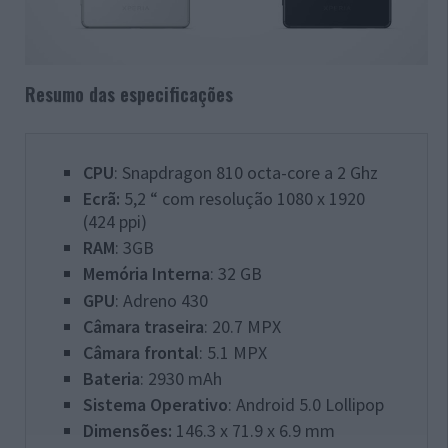
Resumo das especificações
CPU
: Snapdragon 810 octa-core a 2 Ghz
Ecrã:
5,2 “ com resolução 1080 x 1920
(
424 ppi
)
RAM
: 3GB
Memória Interna
: 32 GB
GPU
: Adreno 430
Câmara traseira
: 20.7 MPX
Câmara frontal
: 5.1 MPX
Bateria
:
2930 mAh
Sistema Operativo
: Android 5.0 Lollipop
Dimensões:
146.3 x 71.9 x 6.9 mm