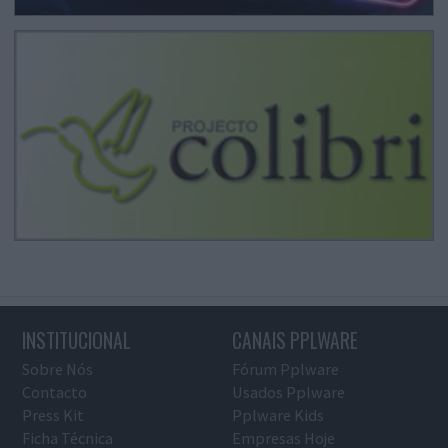
INSTITUCIONAL
CANAIS PPLWARE
Sobre Nós
Fórum Pplware
Contacto
Usados Pplware
Press Kit
Pplware Kids
Ficha Técnica
Empresas Hoje