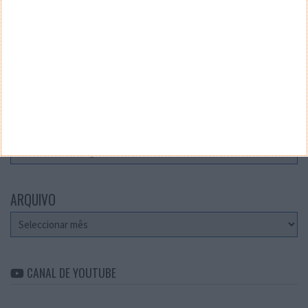
Teste a velocidade da sua Internet
CATEGORIAS
Categorias
ARQUIVO
Arquivo
CANAL DE YOUTUBE