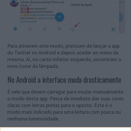
Para ativarem este modo, precisam de lançar a app
do Twitter no Android e depois aceder ao menu da
mesma. Aí, no canto inferior esquerdo, encontram o
novo ícone da lâmpada.
No Android a interface muda drasticamente
É nele que devem carregar para mudar manualmente
o modo desta app. Passa de imediato das suas cores
claras com letras pretas para o oposto. Este é o
modo mais indicado para uma leitura com pouca ou
nenhuma luminosidade.