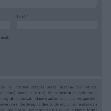
*
Email
-mail.
ado na internet através deste sistema não reflete,
 ou do(s) seu(s) autor(es). Os comentários publicados
integral responsabilidade e autoria dos leitores que dele
reserva-se, desde já, no direito de excluir comentários e
rios, caluniosos, preconceituosos ou de alguma forma