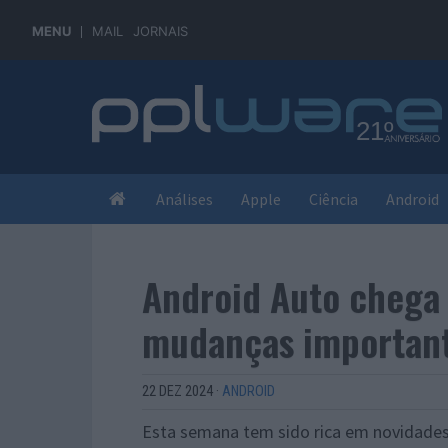
MENU
MAIL
JORNAIS
Análises
Apple
Ciência
Android
Android Auto chega
mudanças important
22 DEZ 2024
·
ANDROID
Esta semana tem sido rica em novidades