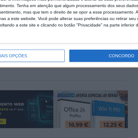
timento.
Tenha em atenção que algum processamento dos seus dados
nsentimento, mas que tem o direito de se opor a esse processamento. A
 You
as a este website. Você pode alterar suas preferências ou retirar seu
tando a este site e clicando no botão "Privacidade" na parte inferior 
PRÓXIMO ARTIGO
eis,
Google revelou as suas propostas para não ter
de vender o Chrome e mudar o Android
AIS OPÇÕES
CONCORDO