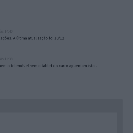
às 14:40
zações. A última atualização foi 10/12
às 11:38
 nem o telemóvel nem o tablet do carro aguentam isto…