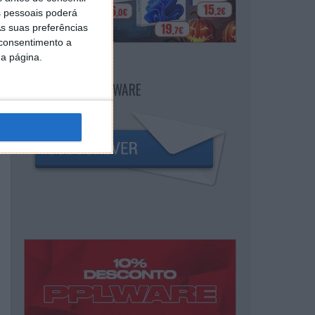
 pessoais poderá
s suas preferências
 consentimento a
da página.
NEWSLETTER PPLWARE