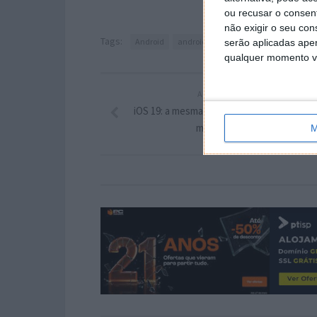
ou recusar o consen
não exigir o seu co
Tags:
Android
android auto
interface
Material
serão aplicadas apen
qualquer momento vol
ARTIGO ANTERIOR
iOS 19: a mesma lista de iPhones compatív
mas menos iPads
M