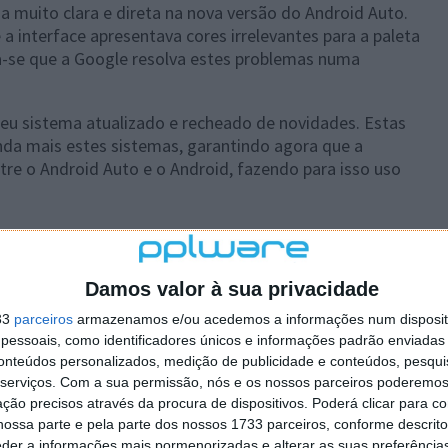
ma muito clara e direta na nova versão do Android Auto.
a interface apresentava cores irrelevantes para a paleta
a-se que a Google resolva estes problemas numa
eu sistema atualizado e recheado de novidades. Estas
nda mais estes sistemas, garantindo agora que a
ntre o Android Auto e o Android, fazendo para isso uso
Damos valor à sua privacidade
 artigo tem mais de um ano
33
parceiros
armazenamos e/ou acedemos a informações num dispositi
essoais, como identificadores únicos e informações padrão enviadas 
conteúdos personalizados, medição de publicidade e conteúdos, pesqui
plware no Google Notícias
serviços.
Com a sua permissão, nós e os nossos parceiros poderemos 
ção precisos através da procura de dispositivos. Poderá clicar para co
Autor:
Pedro Simões
ossa parte e pela parte dos nossos 1733 parceiros, conforme descrit
eder a informações mais pormenorizadas e alterar as suas preferência