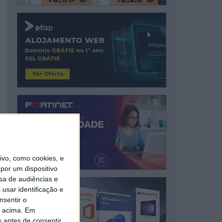
vo, como cookies, e
por um dispositivo
sa de audiências e
usar identificação e
nsentir o
o acima. Em
s antes de consentir