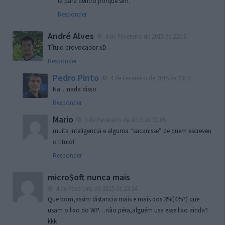
lá para dentro porque sim.
Responder
André Alves
4 de Fevereiro de 2015 às 22:16
Título provocador xD
Responder
Pedro Pinto
4 de Fevereiro de 2015 às 23:15
Na…nada disso
Responder
Mario
5 de Fevereiro de 2015 às 00:05
muita inteligencia e alguma “sacanisse” de quem escreveu
o titulo!
Responder
micro$oft nunca mais
4 de Fevereiro de 2015 às 23:34
Que bom,assim distancia mais e mais dos 3%(4%?) que
usam o lixo do WP…não péra,alguém usa esse lixo ainda?
kkk