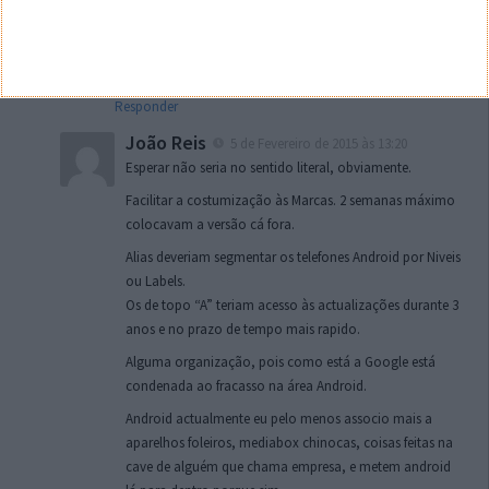
versões limpas do Android tudo fica mais rápido.
Mas essa da Google esperar pelos outros teve cá uma
piada lol
Responder
João Reis
5 de Fevereiro de 2015 às 13:20
Esperar não seria no sentido literal, obviamente.
Facilitar a costumização às Marcas. 2 semanas máximo
colocavam a versão cá fora.
Alias deveriam segmentar os telefones Android por Niveis
ou Labels.
Os de topo “A” teriam acesso às actualizações durante 3
anos e no prazo de tempo mais rapido.
Alguma organização, pois como está a Google está
condenada ao fracasso na área Android.
Android actualmente eu pelo menos associo mais a
aparelhos foleiros, mediabox chinocas, coisas feitas na
cave de alguém que chama empresa, e metem android