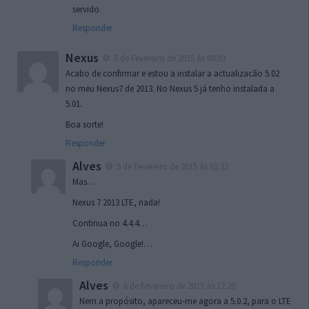
servido.
Responder
Nexus
5 de Fevereiro de 2015 às 00:03
Acabo de confirmar e estou a instalar a actualizacão 5.02
no meu Nexus7 de 2013. No Nexus 5 já tenho instalada a
5.01.
Boa sorte!
Responder
Alves
5 de Fevereiro de 2015 às 01:22
Mas…
Nexus 7 2013 LTE, nada!
Continua no 4.4.4…
Ai Google, Google!…
Responder
Alves
6 de Fevereiro de 2015 às 12:20
Nem a propósito, apareceu-me agora a 5.0.2, para o LTE