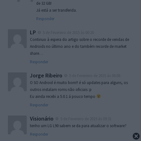
de 32 GB!
Já está a ser transferida.
Responder
LP
5 de Fevereiro de 2015 às 00:20
Continuo à espera do artigo sobre o recorde de vendas de
Androids no último ano e do também recorde de market
share…
Responder
Jorge Ribeiro
5 de Fevereiro de 2015 às 08:08
O SO Android é muito bom!! é só updates para alguns, os
outros instalam roms não oficiais :p
Eu ainda recebi a 5.0.1 á pouco tempo
Responder
Visionário
5 de Fevereiro de 2015 às 09:31
tenho um LG L90 sabem se da para atualizar o software?
Responder