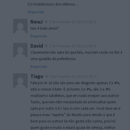
S.O mobile tosco dos infernos…
Responder
NewJ
5 de Fevereiro de 2015 às 08:26
Isso é tudo amor?
Responder
David
5 de Fevereiro de 2015 às 08:42
Claramente não sabe do que fala, mas tem razão no fim é
uma questão de preferências.
Responder
Tiago
5 de Fevereiro de 2015 às 09:27
Fale por si! Já não são para seu desgosto apenas 3 a 4%,
está a crescer e bem. E se forem 3 a 4%, são 3 a 4%
muitíssimo satisfeitos, que em nada invejam aos outros!
Tanto, que nem têm necessidade de achincalhar quem
opta por outro S.O.! Isso é com cada um. Você deve ser a
pessoa mais “esperta” do Mundo para decidir o que é
bom para os outros! Se não gosta não coma, pois há
quem goste e muito e estará quase de certeza, melhor