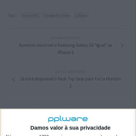
Tags:
android51
Google/YouTube
Lollipop
PRÓXIMO ARTIGO
Rumores mostram o Samsung Galaxy S6 “igual” ao
iPhone 6
ARTIGO ANTERIOR
Já está disponível o Pack Top Gear para Forza Horizon
2
Damos valor à sua privacidade