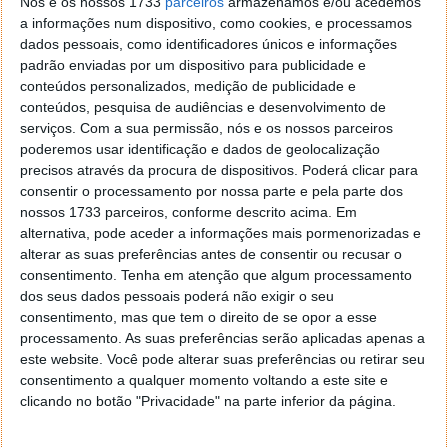
Nós e os nossos 1733
parceiros
armazenamos e/ou acedemos
a informações num dispositivo, como cookies, e processamos
dados pessoais, como identificadores únicos e informações
padrão enviadas por um dispositivo para publicidade e
conteúdos personalizados, medição de publicidade e
conteúdos, pesquisa de audiências e desenvolvimento de
serviços.
Com a sua permissão, nós e os nossos parceiros
Comentários
85
poderemos usar identificação e dados de geolocalização
precisos através da procura de dispositivos. Poderá clicar para
Ajcp
4 de Fevereiro de 2015 às 20:34
consentir o processamento por nossa parte e pela parte dos
Olá pessoal. tenho um galaxy note 3 com o firmware
nossos 1733 parceiros, conforme descrito acima. Em
N9005XXUGNG1 e ainda não recebi a atualização para o 5.0.
alternativa, pode aceder a informações mais pormenorizadas e
Alguem sabe quando é que sai? obrigado
alterar as suas preferências antes de consentir ou recusar o
consentimento.
Tenha em atenção que algum processamento
Responder
dos seus dados pessoais poderá não exigir o seu
Diogo Silva
4 de Fevereiro de 2015 às 20:44
consentimento, mas que tem o direito de se opor a esse
Boa sorte com a espera lol
processamento. As suas preferências serão aplicadas apenas a
este website. Você pode alterar suas preferências ou retirar seu
Responder
consentimento a qualquer momento voltando a este site e
Johnny
4 de Fevereiro de 2015 às 21:05
clicando no botão "Privacidade" na parte inferior da página.
Vai sair quando sair, até la esperas como todos iram
esperar.