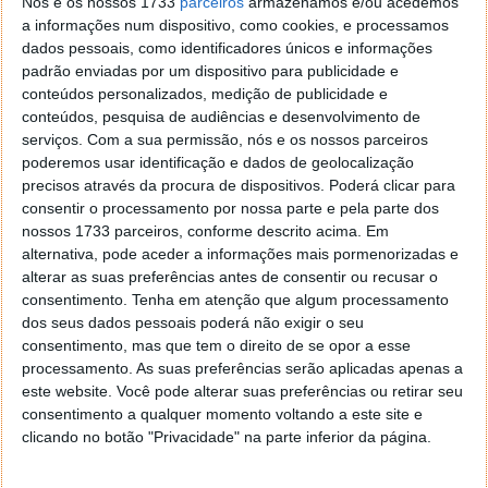
Nós e os nossos 1733
parceiros
armazenamos e/ou acedemos
a informações num dispositivo, como cookies, e processamos
dados pessoais, como identificadores únicos e informações
padrão enviadas por um dispositivo para publicidade e
conteúdos personalizados, medição de publicidade e
conteúdos, pesquisa de audiências e desenvolvimento de
serviços.
Com a sua permissão, nós e os nossos parceiros
poderemos usar identificação e dados de geolocalização
precisos através da procura de dispositivos. Poderá clicar para
consentir o processamento por nossa parte e pela parte dos
nossos 1733 parceiros, conforme descrito acima. Em
alternativa, pode aceder a informações mais pormenorizadas e
alterar as suas preferências antes de consentir ou recusar o
consentimento.
Tenha em atenção que algum processamento
dos seus dados pessoais poderá não exigir o seu
O Android 5.0 está acabado e neste momento a
consentimento, mas que tem o direito de se opor a esse
Google está a proceder às tradicionais "limar as
processamento. As suas preferências serão aplicadas apenas a
arestas" (daí os logs que têm aparecido inclusive este
este website. Você pode alterar suas preferências ou retirar seu
mencionado) de forma a lançar o sistema com o
consentimento a qualquer momento voltando a este site e
menos de falhas possíveis.
clicando no botão "Privacidade" na parte inferior da página.
Como é hábito da Google, passados alguns meses