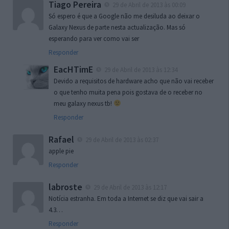
Tiago Pereira
29 de Abril de 2013 às 00:09
Só espero é que a Google não me desiluda ao deixar o
Galaxy Nexus de parte nesta actualização. Mas só
esperando para ver como vai ser
Responder
EacHTimE
29 de Abril de 2013 às 12:34
Devido a requisitos de hardware acho que não vai receber
o que tenho muita pena pois gostava de o receber no
meu galaxy nexus tb!
Responder
Rafael
29 de Abril de 2013 às 02:37
apple pie
Responder
labroste
29 de Abril de 2013 às 12:17
Notícia estranha. Em toda a Internet se diz que vai sair a
4.3…
Responder