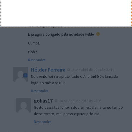
animador
Sendo assim não é de esperar o update no evento do
próximo mês e apenas em Junho, ou será lançado já no
evento algum update?
E já agora obrigado pela novidade Helder
Cumps,
Pedro
Responder
Hélder Ferreira
28 de Abril de 2013 às 22:15
No evento vai ser apresentado o Android 5.0 e lançado
logo no mês a seguir.
Responder
golias17
28 de Abril de 2013 às 22:35
Gosto dessa tua fonte. Estou em espera há tanto tempo
desse evento, mal posso esperar pelo dia.
Responder