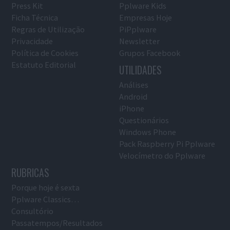
Press Kit
Pplware Kids
Ficha Técnica
Empresas Hoje
Regras de Utilização
PiPplware
Privacidade
Newsletter
Política de Cookies
Grupos Facebook
Estatuto Editorial
UTILIDADES
Análises
Android
iPhone
Questionários
Windows Phone
Pack Raspberry Pi Pplware
Velocímetro do Pplware
RUBRICAS
Porque hoje é sexta
Pplware Classics…
Consultório
Passatempos/Resultados