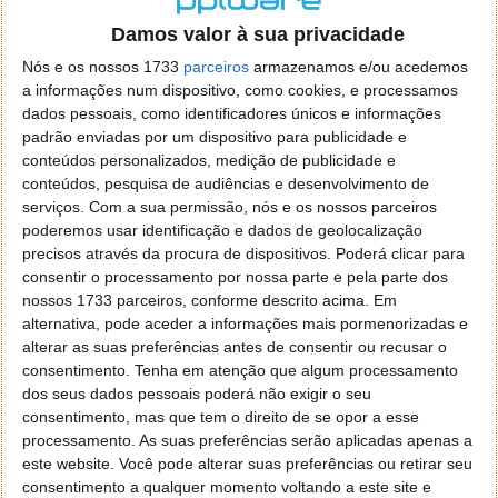
Damos valor à sua privacidade
Nós e os nossos 1733
parceiros
armazenamos e/ou acedemos
a informações num dispositivo, como cookies, e processamos
dados pessoais, como identificadores únicos e informações
padrão enviadas por um dispositivo para publicidade e
conteúdos personalizados, medição de publicidade e
conteúdos, pesquisa de audiências e desenvolvimento de
serviços.
Com a sua permissão, nós e os nossos parceiros
poderemos usar identificação e dados de geolocalização
precisos através da procura de dispositivos. Poderá clicar para
consentir o processamento por nossa parte e pela parte dos
nossos 1733 parceiros, conforme descrito acima. Em
alternativa, pode aceder a informações mais pormenorizadas e
alterar as suas preferências antes de consentir ou recusar o
consentimento.
Tenha em atenção que algum processamento
A nova versão do Android será…
dos seus dados pessoais poderá não exigir o seu
consentimento, mas que tem o direito de se opor a esse
28 ABR 2013
·
ANDROID
45 COMENTÁRIOS
processamento. As suas preferências serão aplicadas apenas a
este website. Você pode alterar suas preferências ou retirar seu
Eu escrevi na semana passada
um artigo
sobre
consentimento a qualquer momento voltando a este site e