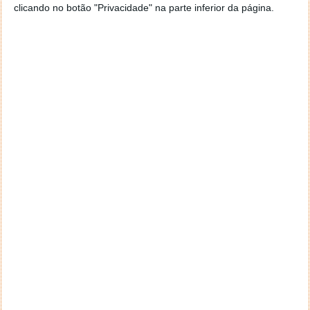
algumas das funcionalidades e melhorias mais
clicando no botão "Privacidade" na parte inferior da página.
especuladas que poderiam vir no Android 5.0, a
possível versão a ser apresentada no Google I/O
deste ano.
Os rumores nunca são certos e muito menos
conclusivos, e os sobre o Android 5.0 andaram
sempre um pouco dispersos se seria 5.X ou outra 4.X
a ser lançada este ano, mas parece que agora
apareceu uma prova, talvez, conclusiva.