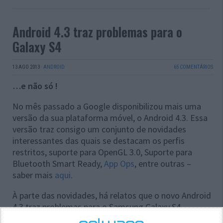
Android 4.3 traz problemas para o
Galaxy S4
13 AGO 2013
·
ANDROID
65 COMENTÁRIOS
…e não só !
No mês passado a Google disponibilizou mais uma
versão da sua plataforma móvel, o Android 4.3. Essa
versão traz consigo um conjunto de novidades
interessantes das quais se destacam os perfis
restritos, suporte para OpenGL 3.0, Suporte para
Bluetooth Smart Ready,
App Ops
, entre outras –
saber mais
aqui
.
À parte das novidades, há relatos que o novo Android
4.3 traz problemas para o Samsung Galaxy S4.