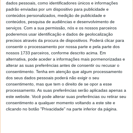
How to push the button
1,89 €
(5 dias)
dados pessoais, como identificadores únicos e informações
padrão enviadas por um dispositivo para publicidade e
Night Survivor PRO
1,69 €
(6 dias)
conteúdos personalizados, medição de publicidade e
conteúdos, pesquisa de audiências e desenvolvimento de
serviços.
Com a sua permissão, nós e os nossos parceiros
poderemos usar identificação e dados de geolocalização
precisos através da procura de dispositivos. Poderá clicar para
consentir o processamento por nossa parte e pela parte dos
nossos 1733 parceiros, conforme descrito acima. Em
alternativa, pode aceder a informações mais pormenorizadas e
alterar as suas preferências antes de consentir ou recusar o
consentimento.
Tenha em atenção que algum processamento
dos seus dados pessoais poderá não exigir o seu
consentimento, mas que tem o direito de se opor a esse
processamento. As suas preferências serão aplicadas apenas a
este website. Você pode alterar suas preferências ou retirar seu
consentimento a qualquer momento voltando a este site e
Packs de ícones e personalizações
clicando no botão "Privacidade" na parte inferior da página.
TRIADA Icon Pack
1,59 €
(2 dias)
Mandala Icon Pack
1,39 €
(6 dias)