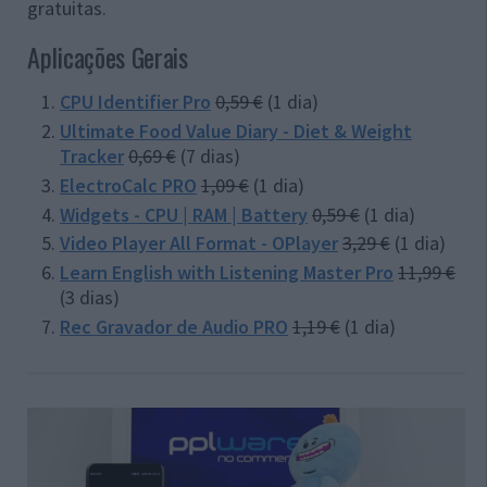
gratuitas.
Aplicações Gerais
CPU Identifier Pro
0,59 €
(1 dia)
Ultimate Food Value Diary - Diet & Weight
Tracker
0,69 €
(7 dias)
ElectroCalc PRO
1,09 €
(1 dia)
Widgets - CPU | RAM | Battery
0,59 €
(1 dia)
Video Player All Format - OPlayer
3,29 €
(1 dia)
Learn English with Listening Master Pro
11,99 €
(3 dias)
Rec Gravador de Audio PRO
1,19 €
(1 dia)