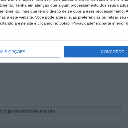
timento.
Tenha em atenção que algum processamento dos seus dados
DFs, algumas ferramentas de edição e serviços da
nsentimento, mas que tem o direito de se opor a esse processamento. A
lidade de testar tudo isso através da versão trial.
as a este website. Você pode alterar suas preferências ou retirar seu
tando a este site e clicando no botão "Privacidade" na parte inferior 
AIS OPÇÕES
CONCORDO
 artigo tem mais de um ano