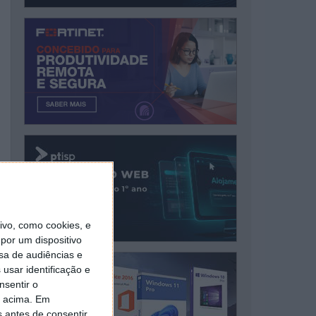
vo, como cookies, e
por um dispositivo
sa de audiências e
usar identificação e
nsentir o
o acima. Em
s antes de consentir