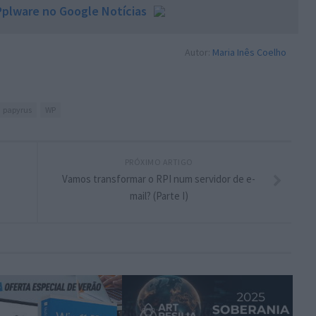
plware no Google Notícias
Autor:
Maria Inês Coelho
papyrus
WP
PRÓXIMO ARTIGO
Vamos transformar o RPI num servidor de e-
mail? (Parte I)