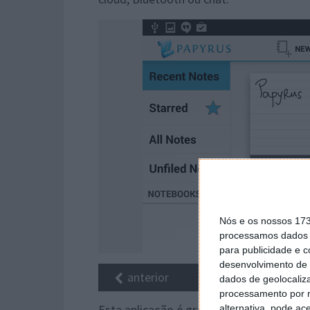
Nós e os nossos 17
processamos dados p
para publicidade e 
desenvolvimento de 
anterior
dados de geolocaliza
processamento por n
Esta aplicação é gratuita e está dispon
alternativa, pode ac