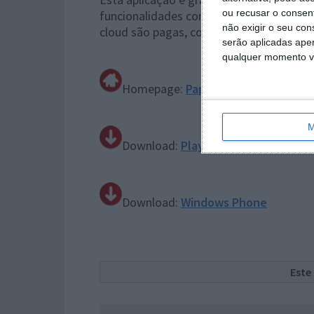
ou recusar o consen
funcionalidades como a importação de P
não exigir o seu co
cloud são pagas, contudo existe a possibi
serão aplicadas apen
qualquer momento vol
Homepage:
Papyrus
M
Download:
Play Store
Download:
Windows Phone
Este