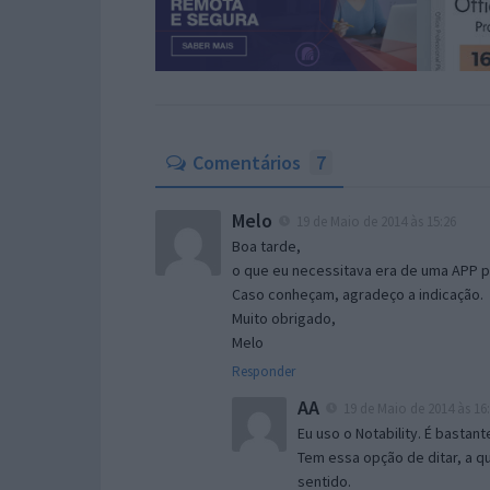
Comentários
7
Melo
19 de Maio de 2014 às 15:26
Boa tarde,
o que eu necessitava era de uma APP p
Caso conheçam, agradeço a indicação.
Muito obrigado,
Melo
Responder
AA
19 de Maio de 2014 às 16
Eu uso o Notability. É basta
Tem essa opção de ditar, a q
sentido.