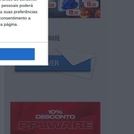
 pessoais poderá
s suas preferências
 consentimento a
da página.
NEWSLETTER PPLWARE