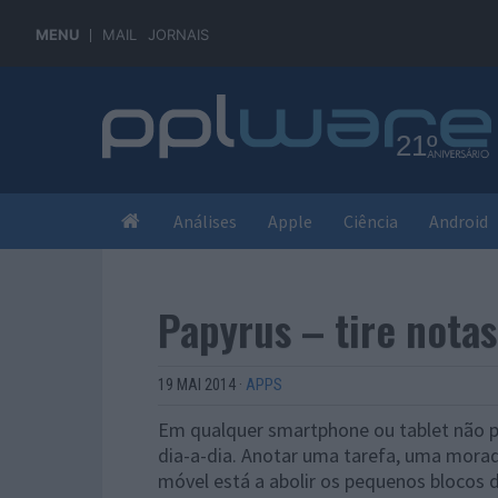
MENU
MAIL
JORNAIS
Análises
Apple
Ciência
Android
Papyrus – tire nota
19 MAI 2014
·
APPS
Em qualquer smartphone ou tablet não po
dia-a-dia. Anotar uma tarefa, uma morad
móvel está a abolir os pequenos blocos