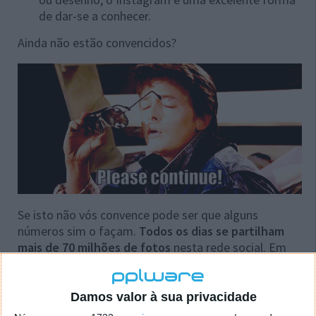
de dar-se a conhecer.
Ainda não estão convencidos?
Se isto não vós convence pode ser que alguns
números sim o façam.
Todos os dias se partilham
mais de
70 milhões de fotos
nesta rede social. Em
setembro de 2015
o Instagram superou o Twitter no
número de utilizadores registados.
Damos valor à sua privacidade
Dicas para aumentar os nossos seguidores