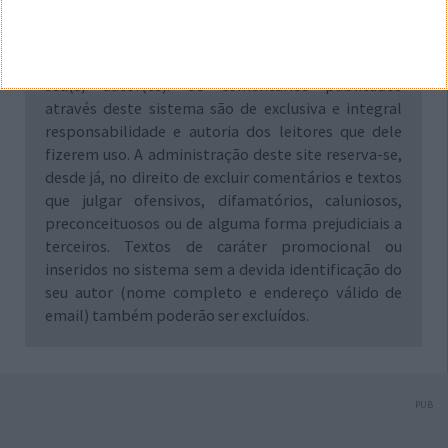
Aviso: Todo e qualquer texto publicado na internet
através deste sistema não reflete,
necessariamente, a opinião deste site ou do(s)
seu(s) autor(es). Os comentários publicados
através deste sistema são de exclusiva e integral
responsabilidade e autoria dos leitores que dele
fizerem uso. A administração deste site reserva-se,
desde já, no direito de excluir comentários e textos
que julgar ofensivos, difamatórios, caluniosos,
preconceituosos ou de alguma forma prejudiciais a
terceiros. Textos de caráter promocional ou
inseridos no sistema sem a devida identificação do
seu autor (nome completo e endereço válido de
email) também poderão ser excluídos.
PUB