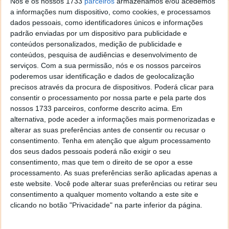
Nós e os nossos 1733
parceiros
armazenamos e/ou acedemos
a informações num dispositivo, como cookies, e processamos
Ao ler este artigo tenho a certeza que muitos dirão:
dados pessoais, como identificadores únicos e informações
"pois, mas isto eu já sabia". Mas também acredito
padrão enviadas por um dispositivo para publicidade e
que existem dicas que não seguem e deviam caso
conteúdos personalizados, medição de publicidade e
queiram aumentar o número de seguidores. Digo
conteúdos, pesquisa de audiências e desenvolvimento de
deviam porque todas as que aqui apresento são
serviços.
Com a sua permissão, nós e os nossos parceiros
importantes. Se fizermos apenas umas e não
poderemos usar identificação e dados de geolocalização
precisos através da procura de dispositivos. Poderá clicar para
estaremos otimizando todos os
likes
, seguidores ou
consentir o processamento por nossa parte e pela parte dos
comentários que poderíamos estar a receber.
nossos 1733 parceiros, conforme descrito acima. Em
alternativa, pode aceder a informações mais pormenorizadas e
Aprendi estas dicas lendo e experimentando. Utilizo
alterar as suas preferências antes de consentir ou recusar o
esta rede social há anos, e até criei uma conta apenas
consentimento.
Tenha em atenção que algum processamento
para pôr em prática estas dicas. O resultado foi 900
dos seus dados pessoais poderá não exigir o seu
seguidores numa semana. Mas agora chegou o
consentimento, mas que tem o direito de se opor a esse
momento para que todos o consigam.
processamento. As suas preferências serão aplicadas apenas a
este website. Você pode alterar suas preferências ou retirar seu
Estão preparados? Vamos lá!
consentimento a qualquer momento voltando a este site e
clicando no botão "Privacidade" na parte inferior da página.