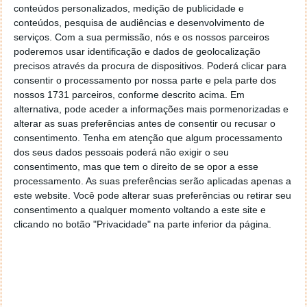
mais assíduos da aplicação concorrente do X. No
conteúdos personalizados, medição de publicidade e
entanto, para verificar ou responder a essas
conteúdos, pesquisa de audiências e desenvolvimento de
serviços.
Com a sua permissão, nós e os nossos parceiros
mensagens, os utilizadores
terão de aceder à
poderemos usar identificação e dados de geolocalização
aplicação do Instagram
.
precisos através da procura de dispositivos. Poderá clicar para
consentir o processamento por nossa parte e pela parte dos
Isso ainda pode parecer um passo totalmente
nossos 1731 parceiros, conforme descrito acima. Em
desnecessário, mas Mosseri apontou que construir
alternativa, pode aceder a informações mais pormenorizadas e
duas versões da mesma caixa de entrada poderia
alterar as suas preferências antes de consentir ou recusar o
facilmente complicar-se.
consentimento.
Tenha em atenção que algum processamento
dos seus dados pessoais poderá não exigir o seu
Se, no final, não conseguirmos fazer a caixa de
consentimento, mas que tem o direito de se opor a esse
entrada do Instagram funcionar para o
processamento. As suas preferências serão aplicadas apenas a
Threads, teremos uma escolha difícil de fazer
este website. Você pode alterar suas preferências ou retirar seu
entre
consentimento a qualquer momento voltando a este site e
clicando no botão "Privacidade" na parte inferior da página.
(1) espelhar a caixa de entrada do Instagram
no Threads e lidar com a estranheza do
roteamento de notificações
(2) construir uma caixa de entrada do Threads
totalmente separada e lidar com o facto de