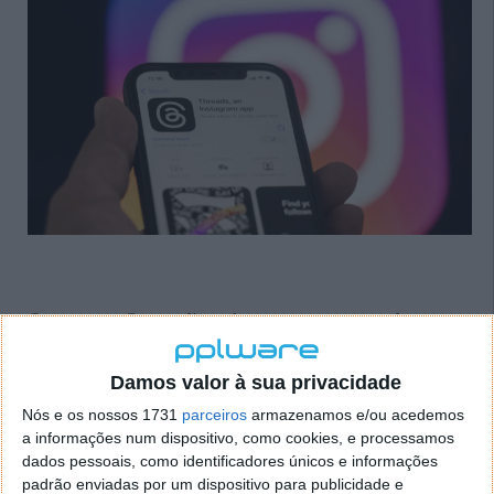
Construir 2 versões da mesma caixa de
entrada poderia complicar-se
Damos valor à sua privacidade
Mas mesmo que não seja uma funcionalidade DM
Nós e os nossos 1731
parceiros
armazenamos e/ou acedemos
completa, o facto de poder enviar uma mensagem
a informações num dispositivo, como cookies, e processamos
do Threads sem ter de mudar para o Instagram
dados pessoais, como identificadores únicos e informações
poderia pelo menos facilitar a vida dos utilizadores
padrão enviadas por um dispositivo para publicidade e