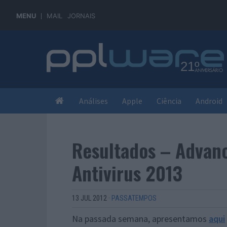
MENU
MAIL
JORNAIS
Análises
Apple
Ciência
Android
Resultados – Advan
Antivirus 2013
13 JUL 2012
·
PASSATEMPOS
Na passada semana, apresentamos
aqui