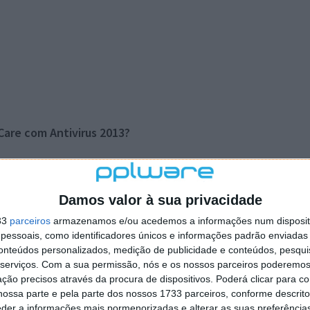
are com Antivirus 2013?
ook (ver
aqui
)
Damos valor à sua privacidade
33
parceiros
armazenamos e/ou acedemos a informações num dispositi
essoais, como identificadores únicos e informações padrão enviadas 
conteúdos personalizados, medição de publicidade e conteúdos, pesqui
m:
serviços.
Com a sua permissão, nós e os nossos parceiros poderemos 
ção precisos através da procura de dispositivos. Poderá clicar para co
ossa parte e pela parte dos nossos 1733 parceiros, conforme descrit
eder a informações mais pormenorizadas e alterar as suas preferência