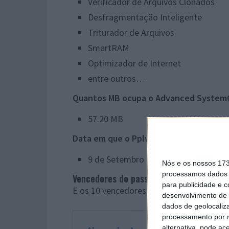
Verificador de Arquivos Clonados
Desfragmentação Inteligente
Triturador de Arquivos
SmartRAM
Optimizador de Internet
entre outros….
Quantos MB ocupa o Advanced SystemC
57.20 MB
Data em que o Pplware aderiu ao Faceb
9 de Setembro de 2010
Nós e os nossos 17
processamos dados p
Vencedores do passatempo
para publicidade e 
E os 10 vencedores do passatempo fora
desenvolvimento de 
dados de geolocaliza
processamento por n
alternativa, pode ac