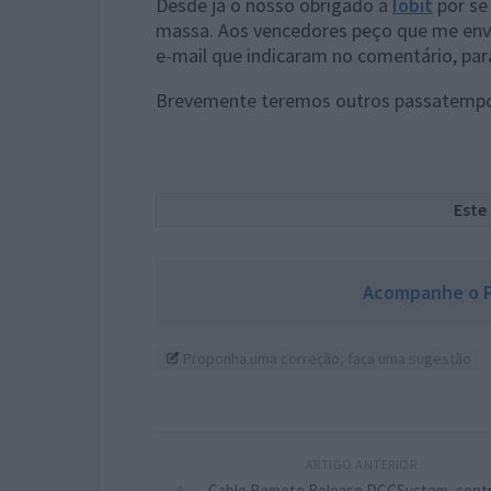
Desde já o nosso obrigado a
Iobit
por se
massa. Aos vencedores peço que me envi
e-mail que indicaram no comentário, para
Brevemente teremos outros passatempos
Este
Acompanhe o P
Proponha uma correção, faça uma sugestão
ARTIGO ANTERIOR
Cable Remote Release DCCSystem, cont