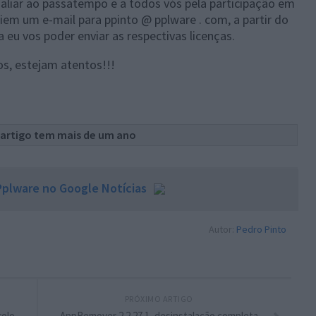
 aliar ao passatempo e a todos vós pela participação em
em um e-mail para ppinto @ pplware . com, a partir do
 eu vos poder enviar as respectivas licenças.
, estejam atentos!!!
 artigo tem mais de um ano
plware no Google Notícias
Autor:
Pedro Pinto
PRÓXIMO ARTIGO
rolo
AppRemover 2.2.27.1, desinstalação completa