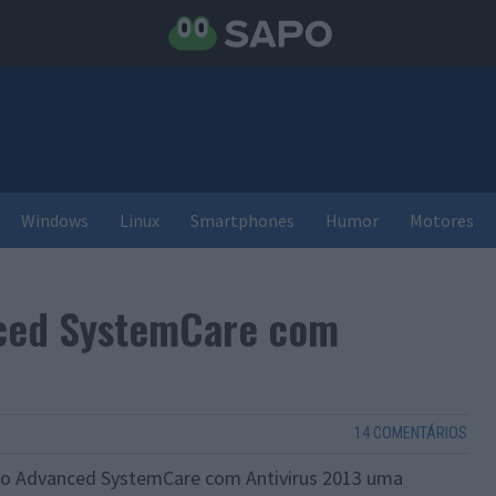
Windows
Linux
Smartphones
Humor
Motores
ced SystemCare com
14 COMENTÁRIOS
o Advanced SystemCare com Antivirus 2013 uma