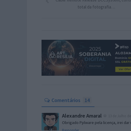
total da fotografia…
Comentários
14
Alexandre Amaral
13 de Julho de
Obrigado Pplware pela licença, irei da
Responder