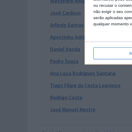
Alexandre Amaral
ou recusar o consen
não exigir o seu co
José Cardoso
serão aplicadas apen
qualquer momento vol
Arlindo Santos
Agostinho Adrião Gonçalves Neves
Daniel Venda
M
Pedro Sousa
Ana Luisa Rodrigues Santana
Tiago Filipe da Costa Lourenço
Rodrigo Costa
José Manuel Mestre