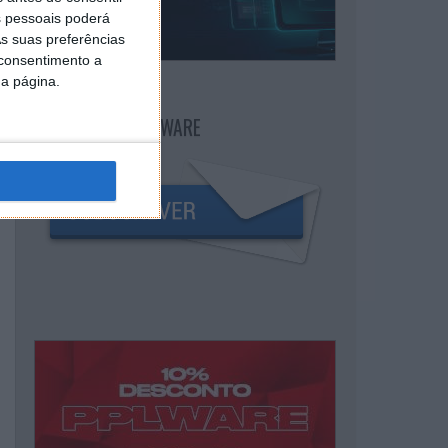
 pessoais poderá
s suas preferências
 consentimento a
da página.
NEWSLETTER PPLWARE