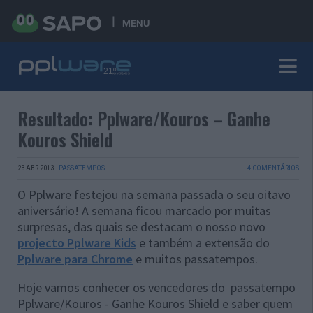
MENU
Resultado: Pplware/Kouros – Ganhe
Kouros Shield
23 ABR 2013
·
PASSATEMPOS
4 COMENTÁRIOS
O Pplware festejou na semana passada o seu oitavo
aniversário! A semana ficou marcado por muitas
surpresas, das quais se destacam o nosso novo
projecto Pplware Kids
e também a extensão do
Pplware para Chrome
e muitos passatempos.
Hoje vamos conhecer os vencedores do passatempo
Pplware/Kouros - Ganhe Kouros Shield e saber quem