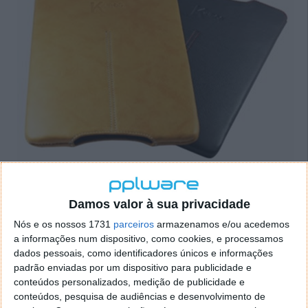
Características:
Pele italiana
de alta qualidade
Damos valor à sua privacidade
Interior de luxo em "Alcantara"
, para conforto e
Nós e os nossos 1731
parceiros
armazenamos e/ou acedemos
proteção do dispositivo
a informações num dispositivo, como cookies, e processamos
Costuras em
nylon
para maior resistência e
dados pessoais, como identificadores únicos e informações
padrão enviadas por um dispositivo para publicidade e
durabilidade
conteúdos personalizados, medição de publicidade e
Acabamento "em virado"
no topo da bolsa para
conteúdos, pesquisa de audiências e desenvolvimento de
garantir a melhor aparência ao longo do tempo