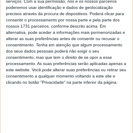
serviços.
Com a sua permissão, nós e os nossos parceiros
Estrutura natural semi-rígida
para melhor
poderemos usar identificação e dados de geolocalização
encaixe com o dispositivo
precisos através da procura de dispositivos. Poderá clicar para
consentir o processamento por nossa parte e pela parte dos
Logótipo da Kouros na parte frontal para
nossos 1731 parceiros, conforme descrito acima. Em
indicação da posição do dispositivo
alternativa, pode aceder a informações mais pormenorizadas e
Base recortada
para carregar o seu iPad sem o
alterar as suas preferências antes de consentir ou recusar o
retirar da bolsa
consentimento.
Tenha em atenção que algum processamento
Embalagem "premium"
para máxima proteção
dos seus dados pessoais poderá não exigir o seu
consentimento, mas que tem o direito de se opor a esse
Vencedor do passatempo
processamento. As suas preferências serão aplicadas apenas a
E o vencedor deste passatempo foi:
este website. Você pode alterar suas preferências ou retirar seu
consentimento a qualquer momento voltando a este site e
clicando no botão "Privacidade" na parte inferior da página.
Daniel Silva
Desde já o nosso muito obrigado a todos os leitores
que participaram e à
Kouros
por se juntar a nós neste
passatempo e oferecer este fantástico equipamento.