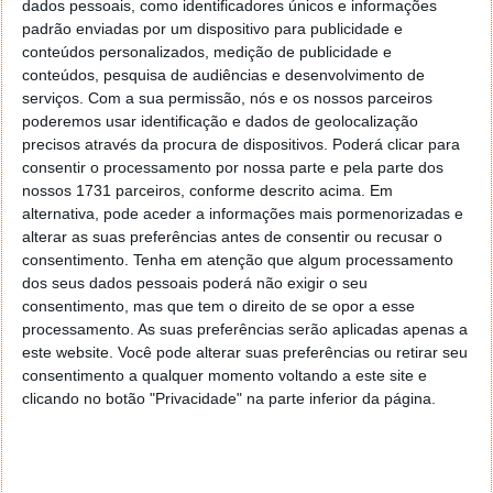
E o feliz contemplado de um hotspot Wireless
dados pessoais, como identificadores únicos e informações
Mikrotik RouterBOARD é Helder da Costa Ferreira
padrão enviadas por um dispositivo para publicidade e
que indicou correctamente o nome e link de um
conteúdos personalizados, medição de publicidade e
artigo do Pplware que aborde uma tecnologia
conteúdos, pesquisa de audiências e desenvolvimento de
serviços.
Com a sua permissão, nós e os nossos parceiros
presente no MikroTiK RouterBOARD 751U-2HnD e
poderemos usar identificação e dados de geolocalização
respondeu correctamente as questões colocadas via
precisos através da procura de dispositivos. Poderá clicar para
formulário.
consentir o processamento por nossa parte e pela parte dos
nossos 1731 parceiros, conforme descrito acima. Em
alternativa, pode aceder a informações mais pormenorizadas e
alterar as suas preferências antes de consentir ou recusar o
consentimento.
Tenha em atenção que algum processamento
dos seus dados pessoais poderá não exigir o seu
consentimento, mas que tem o direito de se opor a esse
Respostas fornecidas:
processamento. As suas preferências serão aplicadas apenas a
este website. Você pode alterar suas preferências ou retirar seu
consentimento a qualquer momento voltando a este site e
Desde já os nossos parabéns ao vencedor e
clicando no botão "Privacidade" na parte inferior da página.
informamos que deve enviar um e-mail para
ppinto[at]pplware.com, com a respectiva morada
para envio do prémio.