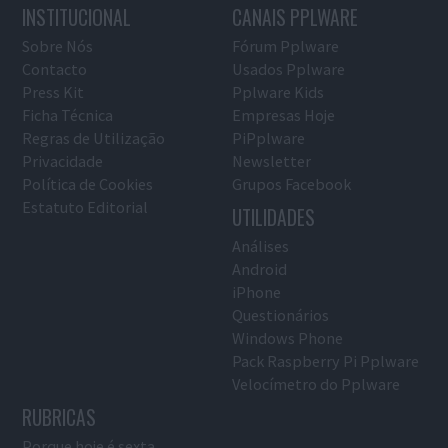
INSTITUCIONAL
CANAIS PPLWARE
Sobre Nós
Fórum Pplware
Contacto
Usados Pplware
Press Kit
Pplware Kids
Ficha Técnica
Empresas Hoje
Regras de Utilização
PiPplware
Privacidade
Newsletter
Política de Cookies
Grupos Facebook
Estatuto Editorial
UTILIDADES
Análises
Android
iPhone
Questionários
Windows Phone
Pack Raspberry Pi Pplware
Velocímetro do Pplware
RUBRICAS
Porque hoje é sexta