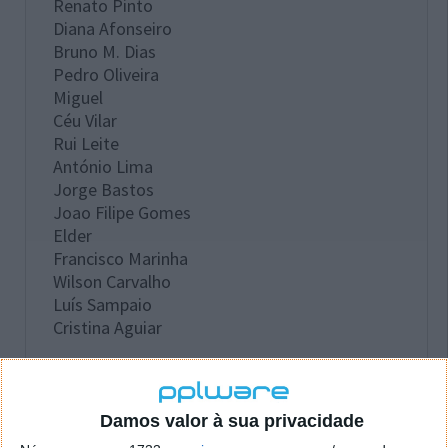
Renato Pinto
Diana Afonseiro
Bruno M. Dias
Pedro Oliveira
Miguel
Céu Vilar
Rui Leite
António Lima
Jorge Bastos
Joao Filipe Gomes
Elder
Francisco Marinha
Wilson Carvalho
Luís Sampaio
Cristina Aguiar
Damos valor à sua privacidade