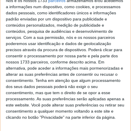
Nós e os nossos 1733
parceiros
armazenamos e/ou acedemos
Este artigo tem mais de um ano
a informações num dispositivo, como cookies, e processamos
dados pessoais, como identificadores únicos e informações
padrão enviadas por um dispositivo para publicidade e
conteúdos personalizados, medição de publicidade e
Acompanhe o Pplware no Google Notícias
conteúdos, pesquisa de audiências e desenvolvimento de
serviços.
Com a sua permissão, nós e os nossos parceiros
poderemos usar identificação e dados de geolocalização
Proponha uma correção, faça uma sugestão
precisos através da procura de dispositivos. Poderá clicar para
consentir o processamento por nossa parte e pela parte dos
Autor:
Maria Inês Coelho
nossos 1733 parceiros, conforme descrito acima. Em
alternativa, pode aceder a informações mais pormenorizadas e
alterar as suas preferências antes de consentir ou recusar o
consentimento.
Tenha em atenção que algum processamento
Tags:
Maratona
Maratona da Europa - Aveiro 2023
dos seus dados pessoais poderá não exigir o seu
consentimento, mas que tem o direito de se opor a esse
processamento. As suas preferências serão aplicadas apenas a
este website. Você pode alterar suas preferências ou retirar seu
PRÓXIMO ARTIGO
consentimento a qualquer momento voltando a este site e
API gratuita do Twitter foi desligada. Muitos serviços
clicando no botão "Privacidade" na parte inferior da página.
já foram afetados