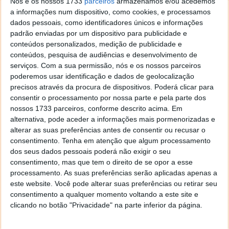
Nós e os nossos 1733
parceiros
armazenamos e/ou acedemos
a informações num dispositivo, como cookies, e processamos
Resposta:
dados pessoais, como identificadores únicos e informações
padrão enviadas por um dispositivo para publicidade e
Luís,
conteúdos personalizados, medição de publicidade e
conteúdos, pesquisa de audiências e desenvolvimento de
A imagem do avatar que aparece nos comentários
serviços.
Com a sua permissão, nós e os nossos parceiros
está associada ao endereço de email que está
poderemos usar identificação e dados de geolocalização
registado no serviço Gravar.
precisos através da procura de dispositivos. Poderá clicar para
consentir o processamento por nossa parte e pela parte dos
Este integra-se com o serviço de comentários e pode
nossos 1733 parceiros, conforme descrito acima. Em
ser gerido facilmente por si. A forma simples de o
alternativa, pode aceder a informações mais pormenorizadas e
fazer foi apresentada na altura em que ativámos
alterar as suas preferências antes de consentir ou recusar o
consentimento.
Tenha em atenção que algum processamento
essa funcionalidade:
dos seus dados pessoais poderá não exigir o seu
Gravatar – Como meter a sua imagem nos
consentimento, mas que tem o direito de se opor a esse
processamento. As suas preferências serão aplicadas apenas a
comentários
este website. Você pode alterar suas preferências ou retirar seu
Quanto à gestão dos comentários, e por decisão
consentimento a qualquer momento voltando a este site e
nossa, estes não podem ser editados, alterados ou
clicando no botão "Privacidade" na parte inferior da página.
removidos.