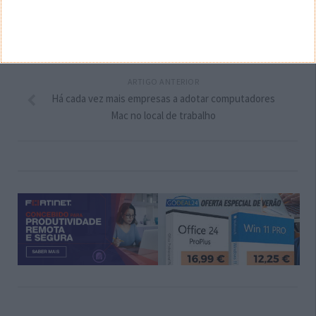
PRÓXIMO ARTIGO
No WhatsApp já é muito mais simples detetar
informação falsa partilhada
ARTIGO ANTERIOR
Há cada vez mais empresas a adotar computadores
Mac no local de trabalho