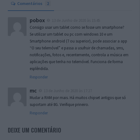
Comentários
2
pobox
13 de Junho de 2020 às 15:45
Consigo usar um tablet como se fosse um smartphone?
Se utilizar um tablet ou pc com windows 10 e um
Smartphone android (7 ou superior), pode associar a app
“O seu telemóvel” e passa a usufruir de chamadas, sms,
notificações, fotos e, recentemente, controla a música em
aplicações que tenha no telemóvel. Funciona de forma
esplêndida.
Responder
mc
13 de Junho de 2020 às 17:27
Mudar a RAM por mais. Há muitos chipset antigos que só
suportam até 8G. Verifique prineiro.
Responder
DEIXE UM COMENTÁRIO