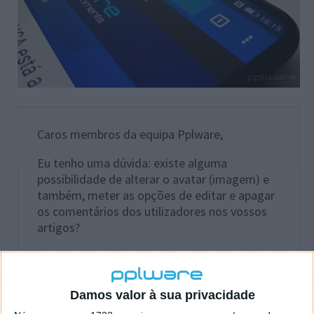
Caros membros da equipa Pplware,
Eu tenho uma dúvida: existe alguma
possibilidade de alterar o avatar (imagem) e
também, meter as opções de editar e apagar
os comentários dos utilizadores nos vossos
artigos?
Cumprimentos,
Luis Carvalho
Damos valor à sua privacidade