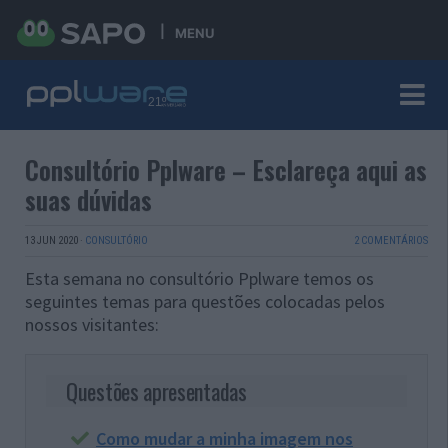
MENU
Consultório Pplware – Esclareça aqui as
suas dúvidas
13 JUN 2020
·
CONSULTÓRIO
2 COMENTÁRIOS
Esta semana no consultório Pplware temos os
seguintes temas para questões colocadas pelos
nossos visitantes:
Questões apresentadas
Como mudar a minha imagem nos