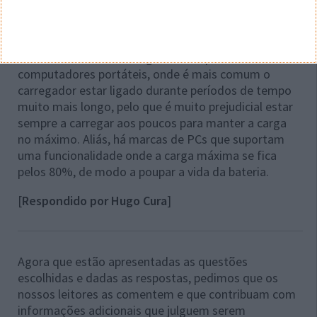
100%, deixar descarregar até 97% (ou próximo) e
voltar a ligar o carregar para verificar o que acontece.
O efeito descrito no artigo existe tipicamente nos
computadores portáteis, onde é mais comum o
carregador estar ligado durante períodos de tempo
muito mais longo, pelo que é muito prejudicial estar
sempre a carregar aos poucos para manter a carga
no máximo. Aliás, há marcas de PCs que suportam
uma funcionalidade onde a carga máxima se fica
pelos 80%, de modo a poupar a vida da bateria.
[
Respondido por Hugo Cura
]
Agora que estão apresentadas as questões
escolhidas e dadas as respostas, pedimos que os
nossos leitores as comentem e que contribuam com
informações adicionais que julguem serem