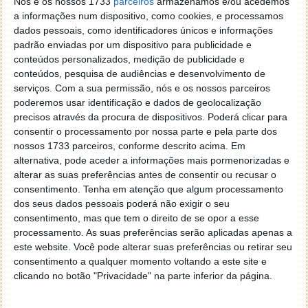
Nós e os nossos 1733
parceiros
armazenamos e/ou acedemos
Atualização Cumulativa para Windows 10
a informações num dispositivo, como cookies, e processamos
Version 1511 para Sistemas baseados em
dados pessoais, como identificadores únicos e informações
x64 (KB3118754);
padrão enviadas por um dispositivo para publicidade e
A transferir atualizações 0%;
conteúdos personalizados, medição de publicidade e
conteúdos, pesquisa de audiências e desenvolvimento de
Alguns ficheiros de atualização estão em
serviços.
Com a sua permissão, nós e os nossos parceiros
falta ou com problemas. Tentaremos
poderemos usar identificação e dados de geolocalização
transferir a atualização novamente mais
precisos através da procura de dispositivos. Poderá clicar para
tarde;
consentir o processamento por nossa parte e pela parte dos
Código de erro: (0x80073712).
nossos 1733 parceiros, conforme descrito acima. Em
alternativa, pode aceder a informações mais pormenorizadas e
Já repeti umas três ou quatro vezes e não
alterar as suas preferências antes de consentir ou recusar o
saio daqui! O que posso fazer?
consentimento.
Tenha em atenção que algum processamento
dos seus dados pessoais poderá não exigir o seu
Obrigado pela vossa ajuda,
consentimento, mas que tem o direito de se opor a esse
processamento. As suas preferências serão aplicadas apenas a
Fernando Castro
este website. Você pode alterar suas preferências ou retirar seu
consentimento a qualquer momento voltando a este site e
clicando no botão "Privacidade" na parte inferior da página.
Resposta: