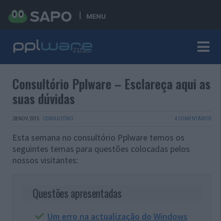
MENU
Consultório Pplware – Esclareça aqui as
suas dúvidas
28 NOV 2015
·
CONSULTÓRIO
4 COMENTÁRIOS
Esta semana no consultório Pplware temos os
seguintes temas para questões colocadas pelos
nossos visitantes:
Questões apresentadas
Um erro na actualização do Windows