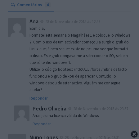
Comentários
4
Ana
28 de Novembro de 2015 às 12:59
Bom dia,
Formatei esta semana o Magalhães 1 e coloquei o Windows
7. Com o uso de um activador começou a surgir o grub do
Linux que já nem sequer existe no pc uma vez que formatei
o disco. Este grub obrigava-me a seleccionar o SO, se bem
que só tenho windows 7.
Utilizei o código bootsect /nt60 ALL /force /mbr e de facto
funcionou e o grub deixou de aparecer. Contudo, o
windows deixou de estar activo. Alguém me consegue
ajudar?
Responder
Pedro Oliveira
28 de Novembro de 2015 às 23:57
Arranje uma licença válida do Windows.
Responder
Nuno Lopes
28 de Novembro de 2015 às 23:31