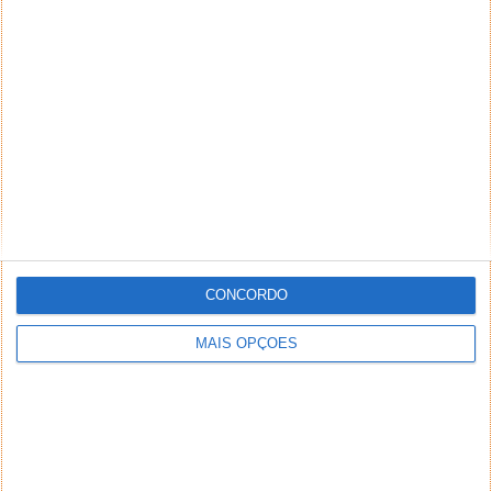
botão INICIAR e o respectivo mosaico tenho
de reiniciar o computador! Depois tudo volta
ao mesmo!
Estou a ficar com saudades do WINDOWS 7!
O que devo fazer?
Agradeço a vossa paciência e, sobretudo, a
vossa prestimosa ajuda,
Fernando Castro
CONCORDO
MAIS OPÇÕES
Resposta:
Fernando,
A existência de problemas no Windows 10 é uma
realidade, mas que apenas acontece pontualmente.