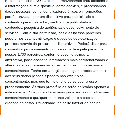
Nós e os nossos 1733
parceiros
armazenamos e/ou acedemos
O forte desempenho da energia eólica e solar
a informações num dispositivo, como cookies, e processamos
significou que a produção de carvão na UE
dados pessoais, como identificadores únicos e informações
caiu para um mínimo mensal sem
padrão enviadas por um dispositivo para publicidade e
precedentes, em maio, com apenas 10% da
conteúdos personalizados, medição de publicidade e
eletricidade da UE proveniente da fonte mais
conteúdos, pesquisa de audiências e desenvolvimento de
serviços.
Com a sua permissão, nós e os nossos parceiros
poluente.
poderemos usar identificação e dados de geolocalização
precisos através da procura de dispositivos. Poderá clicar para
Lê-se no artigo, publicado pelo Ember, no seu
consentir o processamento por nossa parte e pela parte dos
website
.
nossos 1733 parceiros, conforme descrito acima. Em
alternativa, pode aceder a informações mais pormenorizadas e
alterar as suas preferências antes de consentir ou recusar o
consentimento.
Tenha em atenção que algum processamento
dos seus dados pessoais poderá não exigir o seu
consentimento, mas que tem o direito de se opor a esse
processamento. As suas preferências serão aplicadas apenas a
este website. Você pode alterar suas preferências ou retirar seu
consentimento a qualquer momento voltando a este site e
clicando no botão "Privacidade" na parte inferior da página.