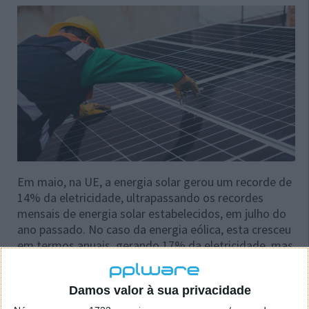
Em maio, na UE, a energia solar gerou um recorde de
14% da eletricidade, ultrapassando os recordes
mensais de energia solar estabelecidos, em julho do
ano passado. No caso da energia eólica, esta cresceu
em termos anuais, gerando 17% da eletricidade, mas
registou um valor inferior ao recorde estabelecido,
em janeiro deste ano, quando produziu 23% da
Damos valor à sua privacidade
eletricidade da UE.