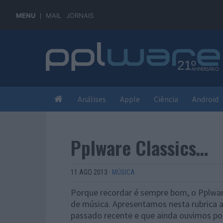
MENU
MAIL
JORNAIS
Análises
Apple
Ciência
Android
Pplware Classics…
11 AGO 2013
·
MÚSICA
Porque recordar é sempre bom, o Pplware 
de música. Apresentamos nesta rubrica 
passado recente e que ainda ouvimos po