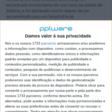
encontrado inconsciente em sua casa, na cidade de
Atlanta, e foi declarado morto depois de ser
encaminhado para um hospital local.
In Wikipedia
Damos valor à sua privacidade
Nós e os nossos 1733
parceiros
armazenamos e/ou acedemos
a informações num dispositivo, como cookies, e processamos
Este artigo tem mais de um ano
dados pessoais, como identificadores únicos e informações
padrão enviadas por um dispositivo para publicidade e
conteúdos personalizados, medição de publicidade e
Acompanhe o Pplware no Google Notícias
conteúdos, pesquisa de audiências e desenvolvimento de
serviços.
Com a sua permissão, nós e os nossos parceiros
poderemos usar identificação e dados de geolocalização
Proponha uma correção, faça uma sugestão
precisos através da procura de dispositivos. Poderá clicar para
consentir o processamento por nossa parte e pela parte dos
nossos 1733 parceiros, conforme descrito acima. Em
Autor:
Pedro Simões
alternativa, pode aceder a informações mais pormenorizadas e
alterar as suas preferências antes de consentir ou recusar o
consentimento.
Tenha em atenção que algum processamento