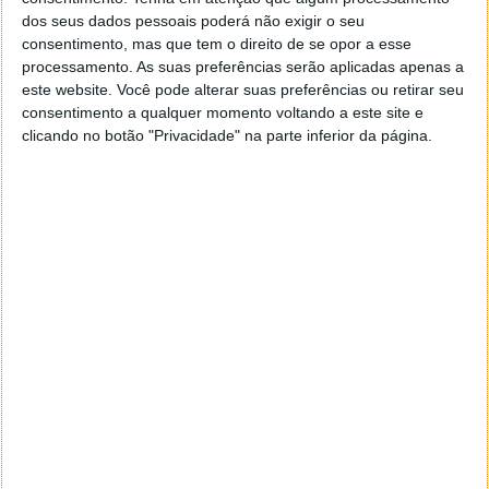
dos seus dados pessoais poderá não exigir o seu
Tags:
classicos
Música
pplware
consentimento, mas que tem o direito de se opor a esse
processamento. As suas preferências serão aplicadas apenas a
este website. Você pode alterar suas preferências ou retirar seu
PRÓXIMO ARTIGO
consentimento a qualquer momento voltando a este site e
Photo Sphere da Google – Fotos 360º em qualquer
clicando no botão "Privacidade" na parte inferior da página.
site
ARTIGO ANTERIOR
Guia do Facebook: Aprenda a criar um Grupo