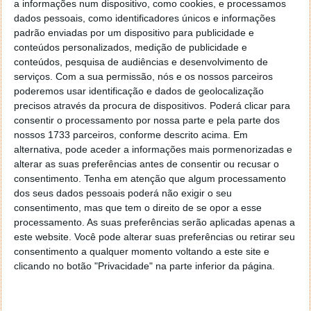
a informações num dispositivo, como cookies, e processamos
Ao longo de sua carreira, a banda lançou cinco álbuns
dados pessoais, como identificadores únicos e informações
de estúdio, um álbum ao vivo, dois álbuns de
padrão enviadas por um dispositivo para publicidade e
compilação, quinze singles e cinco álbuns de vídeo.
conteúdos personalizados, medição de publicidade e
conteúdos, pesquisa de audiências e desenvolvimento de
In
Wikipedia
serviços.
Com a sua permissão, nós e os nossos parceiros
poderemos usar identificação e dados de geolocalização
precisos através da procura de dispositivos. Poderá clicar para
consentir o processamento por nossa parte e pela parte dos
Siga o Pplware Classics no Spotify
nossos 1733 parceiros, conforme descrito acima. Em
alternativa, pode aceder a informações mais pormenorizadas e
alterar as suas preferências antes de consentir ou recusar o
consentimento.
Tenha em atenção que algum processamento
dos seus dados pessoais poderá não exigir o seu
consentimento, mas que tem o direito de se opor a esse
processamento. As suas preferências serão aplicadas apenas a
este website. Você pode alterar suas preferências ou retirar seu
consentimento a qualquer momento voltando a este site e
clicando no botão "Privacidade" na parte inferior da página.