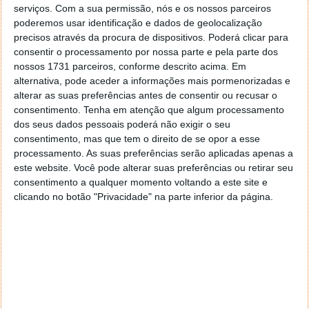
Records, pela qual eles lançaram quatro álbuns,
serviços.
Com a sua permissão, nós e os nossos parceiros
várias coletâneas e diversos singles. Embora
poderemos usar identificação e dados de geolocalização
precisos através da procura de dispositivos. Poderá clicar para
alcançando pouco sucesso comercial fora do Reino
consentir o processamento por nossa parte e pela parte dos
Unido durante os seus anos de atividade, a banda
nossos 1731 parceiros, conforme descrito acima. Em
conquistou grande sucesso nos anos decorrentes,
alternativa, pode aceder a informações mais pormenorizadas e
mantendo-se nas prateleiras das lojas até os dias de
alterar as suas preferências antes de consentir ou recusar o
hoje. A banda encerrou suas atividades em 1987,
consentimento.
Tenha em atenção que algum processamento
nunca vindo a se reunir novamente.
dos seus dados pessoais poderá não exigir o seu
consentimento, mas que tem o direito de se opor a esse
In Wikipedia
processamento. As suas preferências serão aplicadas apenas a
este website. Você pode alterar suas preferências ou retirar seu
consentimento a qualquer momento voltando a este site e
clicando no botão "Privacidade" na parte inferior da página.
Siga o Pplware Classics no Spotify