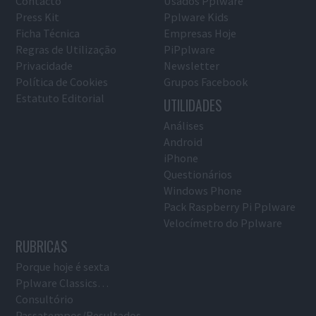
Contacto
Usados Pplware
Press Kit
Pplware Kids
Ficha Técnica
Empresas Hoje
Regras de Utilização
PiPplware
Privacidade
Newsletter
Política de Cookies
Grupos Facebook
Estatuto Editorial
UTILIDADES
Análises
Android
iPhone
Questionários
Windows Phone
Pack Raspberry Pi Pplware
Velocímetro do Pplware
RUBRICAS
Porque hoje é sexta
Pplware Classics…
Consultório
Passatempos/Resultados