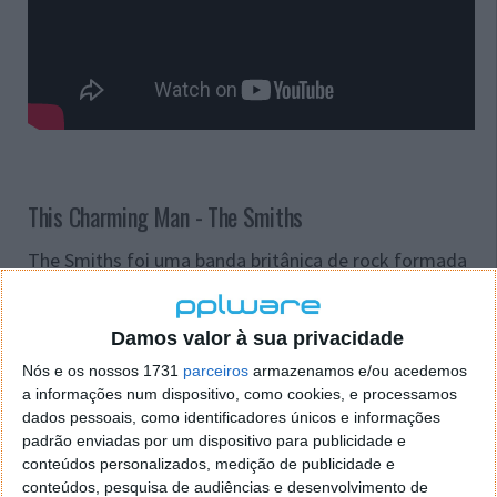
This Charming Man - The Smiths
The Smiths foi uma banda britânica de rock formada
em Manchester em 1982. Tendo como principal
característica a parceria nas composições de
Morrissey (vocal) e Johnny Marr (guitarras), a banda
Damos valor à sua privacidade
também incluía Andy Rourke no baixo e Mike Joyce
Nós e os nossos 1731
parceiros
armazenamos e/ou acedemos
como baterista. Os críticos consideram a banda
a informações num dispositivo, como cookies, e processamos
como sendo a mais importante banda de rock
dados pessoais, como identificadores únicos e informações
alternativo a surgir nos anos 80.
padrão enviadas por um dispositivo para publicidade e
conteúdos personalizados, medição de publicidade e
A banda assinou contrato com a Rough Trade
conteúdos, pesquisa de audiências e desenvolvimento de