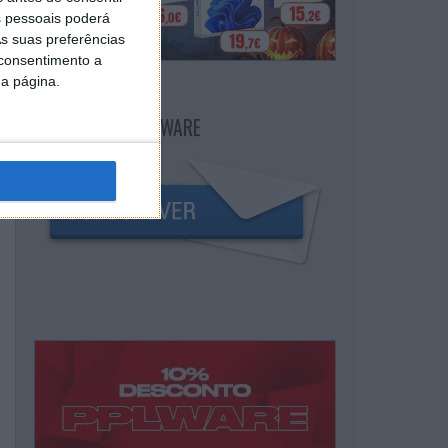
 pessoais poderá
s suas preferências
 consentimento a
da página.
NEWSLETTER PPLWARE