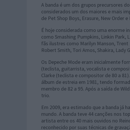
A banda é um dos grupos precursores do
considerados um dos maiores e mais imp
de Pet Shop Boys, Erasure, New Order e 
É hoje considerada como uma enorme infl
como Smashing Pumpkins, Linkin Park, L
fãs ilustres como Marilyn Manson, Trent 
Robert Smith, Tori Amos, Shakira, Lady 
Os Depeche Mode eram inicialmente forma
(teclista, guitarrista, vocalista e composi
Clarke (teclista e compositor de 80 a 81
álbum de estreia em 1981, tendo formado 
membro de 82 a 95. Após a saída de Wil
trio.
Em 2009, era estimado que a banda já h
mundo. A banda teve 44 canções nos tops
artista entre os 40 mais ouvidos no Rein
reconhecido por suas técnicas de gravaç