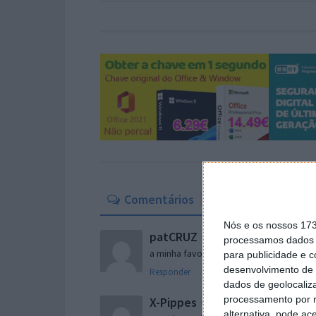
Comentários
10
Nós e os nossos 17
patCRUZ
17 de Abril de 2011 às 14:52
processamos dados p
a minha favorita… sem dúvida!
para publicidade e 
desenvolvimento de 
Responder
dados de geolocaliza
processamento por n
X-Pippes
17 de Abril de 2011 às 15:07
alternativa, pode ac