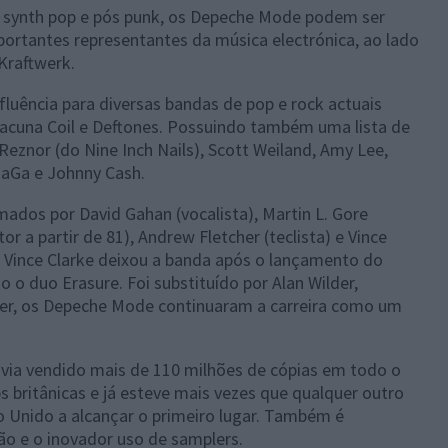
 synth pop e pós punk, os Depeche Mode podem ser
ortantes representantes da música electrónica, ao lado
Kraftwerk.
uência para diversas bandas de pop e rock actuais
acuna Coil e Deftones. Possuindo também uma lista de
Reznor (do Nine Inch Nails), Scott Weiland, Amy Lee,
GaGa e Johnny Cash.
dos por David Gahan (vocalista), Martin L. Gore
tor a partir de 81), Andrew Fletcher (teclista) e Vince
). Vince Clarke deixou a banda após o lançamento do
o duo Erasure. Foi substituído por Alan Wilder,
der, os Depeche Mode continuaram a carreira como um
avia vendido mais de 110 milhões de cópias em todo o
 britânicas e já esteve mais vezes que qualquer outro
o Unido a alcançar o primeiro lugar. Também é
ão e o inovador uso de samplers.