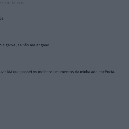
de 2011 às 20:15
os.
no algarve, se não me engano
4
 ouvir DM que passei os melhores momentos da minha adolescência.