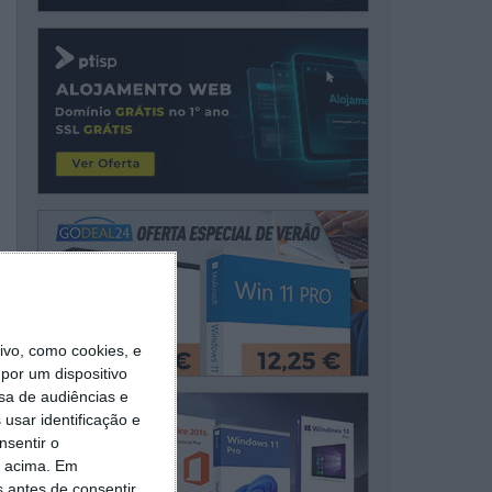
vo, como cookies, e
por um dispositivo
sa de audiências e
usar identificação e
nsentir o
o acima. Em
s antes de consentir