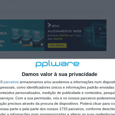
Damos valor à sua privacidade
33
parceiros
armazenamos e/ou acedemos a informações num dispositi
essoais, como identificadores únicos e informações padrão enviadas 
conteúdos personalizados, medição de publicidade e conteúdos, pesqui
serviços.
Com a sua permissão, nós e os nossos parceiros poderemos 
ção precisos através da procura de dispositivos. Poderá clicar para co
ossa parte e pela parte dos nossos 1733 parceiros, conforme descrit
eder a informações mais pormenorizadas e alterar as suas preferência