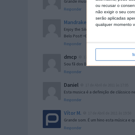
Grande musica!
ou recusar o consen
Responder
não exigir o seu co
serão aplicadas apen
Mandrake
17 de Abril de 2011 às 15:1
qualquer momento vol
Enjoy the Silence e Black Celebration s
Belo Post! =D
Responder
M
dmcp
17 de Abril de 2011 às 16:14
Sou fã dos Depeche Mode ehehe! =D
Responder
Daniel
17 de Abril de 2011 às 17:05
Esta musica é a definição de clássico 
Responder
Vítor M.
17 de Abril de 2011 às 19:50
Grande som. É um hino esta música e q
Responder