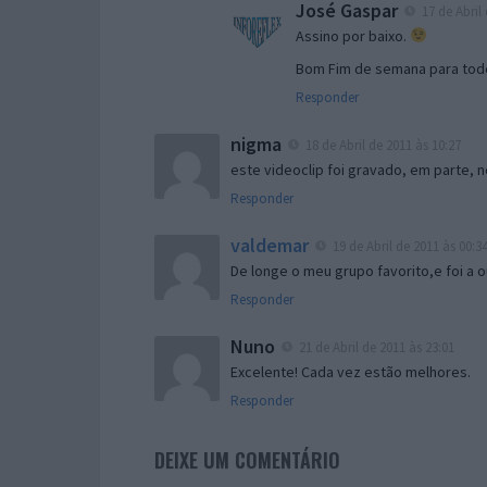
José Gaspar
17 de Abril 
Assino por baixo.
Bom Fim de semana para tod
Responder
nigma
18 de Abril de 2011 às 10:27
este videoclip foi gravado, em parte, 
Responder
valdemar
19 de Abril de 2011 às 00:3
De longe o meu grupo favorito,e foi a
Responder
Nuno
21 de Abril de 2011 às 23:01
Excelente! Cada vez estão melhores.
Responder
DEIXE UM COMENTÁRIO