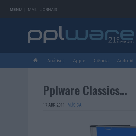
MENU
MAIL
JORNAIS
Análises
Apple
Ciência
Android
Pplware Classics…
17 ABR 2011
·
MÚSICA