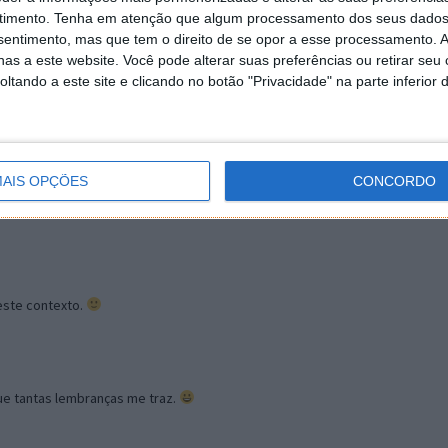
timento.
Tenha em atenção que algum processamento dos seus dados
nsentimento, mas que tem o direito de se opor a esse processamento. A
as a este website. Você pode alterar suas preferências ou retirar seu
4
tando a este site e clicando no botão "Privacidade" na parte inferior 
ão as minhas preferidas.
AIS OPÇÕES
CONCORDO
neste contexto.
ue tantas lembranças me traz.