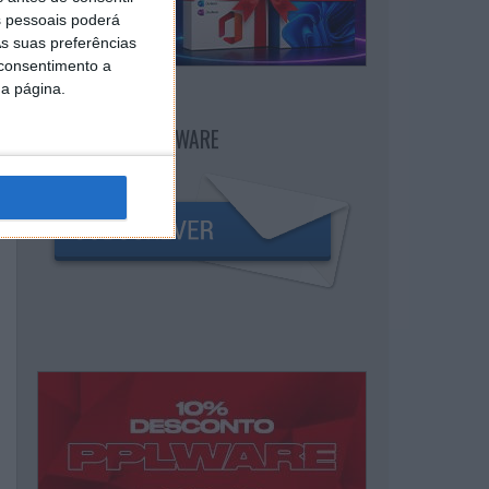
 pessoais poderá
s suas preferências
 consentimento a
da página.
NEWSLETTER PPLWARE