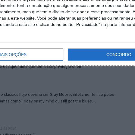
timento.
Tenha em atenção que algum processamento dos seus dados
sy ” do The Commodores , com uma qualidade impressionante.
nsentimento, mas que tem o direito de se opor a esse processamento. A
el Richie também. rsrsr
as a este website. Você pode alterar suas preferências ou retirar seu
tando a este site e clicando no botão "Privacidade" na parte inferior 
ssic (se já não rolou)
AIS OPÇÕES
CONCORDO
às 20:15
 é qualquer uma que tem esse privilégio eheh
 classics hoje deveria ser Gray Moore, infelizmente não pelos
emas como Friday on my mind ou still got the blues…
1 às 04:24
adiantar da hora!!)