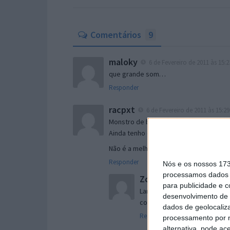
Comentários
9
maloky
6 de Fevereiro de 2011 às 15:2
que grande som…
Responder
racpxt
6 de Fevereiro de 2011 às 15:29
Monstro de banda, espero que voltem cá
Ainda tenho o excelente concerto do Al
Não é a melhor música deles, mas sem 
Responder
Nós e os nossos 17
processamos dados p
Zogui
6 de Fevereiro de 201
para publicidade e 
Lamento, mas pelo menos as 
desenvolvimento de 
concerto no Chile… Infelizm
dados de geolocaliza
Responder
processamento por n
alternativa, pode ac