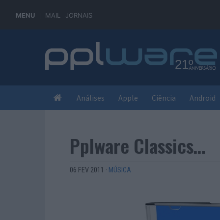
MENU
MAIL
JORNAIS
Análises
Apple
Ciência
Android
Pplware Classics…
06 FEV 2011
·
MÚSICA