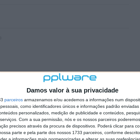
3
 este ano, pois nos 2 anteriores não tive hipótese de os ir ver.
ive guardado na minha box da TV.
Damos valor à sua privacidade
dúvida excelente.
33
parceiros
armazenamos e/ou acedemos a informações num dispositi
essoais, como identificadores únicos e informações padrão enviadas 
1 às 17:46
conteúdos personalizados, medição de publicidade e conteúdos, pesqui
últimas infos que tive deles é que acabaram no ano passado, num
serviços.
Com a sua permissão, nós e os nossos parceiros poderemos 
ente também pertenço a esse grupo.
ção precisos através da procura de dispositivos. Poderá clicar para co
ossa parte e pela parte dos nossos 1733 parceiros, conforme descrit
eder a informações mais pormenorizadas e alterar as suas preferência