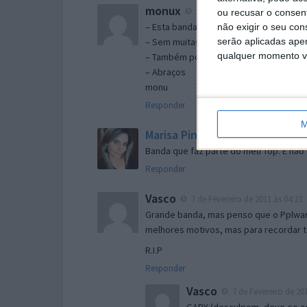
monux
6 de Fevereiro de 2011 às 17:20
ou recusar o consen
– Esta banda regravou o clássico ” Ea
não exigir o seu co
– Sem muitas distorções e sem um Lion
serão aplicadas apen
qualquer momento vol
– Também poderia figurar no Pplware Cla
– Abraços
monu
Responder
M
Marisa Pinto
6 de Fevereiro de 2011 
Banda que faz parte do meu Top. E não
Responder
Vasco
7 de Fevereiro de 2011 às 04:23
Grande banda, mas penso que o Pplware
melhores motivos, mas para recordar t
R.I.P
Responder
Vasco
7 de Fevereiro de 201
GARY (desculpem, deve-se ao 