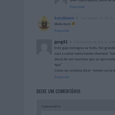
Responder
kendimen
7 de Fevereiro de 2011 às 
Muito bom
Responder
jpng81
8 de Fevereiro de 2011 às 20:46
Este gajo estragou-se todo, fez grand
ouvi a cantar numa banda chamada “to
devia ter um neurónio que se aproveita
tipo”.
Como se costuma dizer “meteu-se na 
Responder
DEIXE UM COMENTÁRIO
Comentário