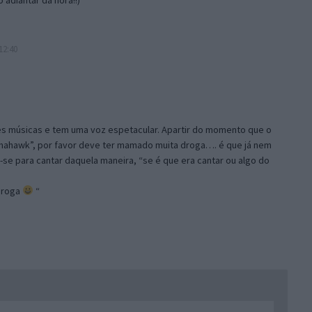
12:40
es músicas e tem uma voz espetacular. Apartir do momento que o
mahawk”, por favor deve ter mamado muita droga…. é que já nem
-se para cantar daquela maneira, “se é que era cantar ou algo do
droga
“