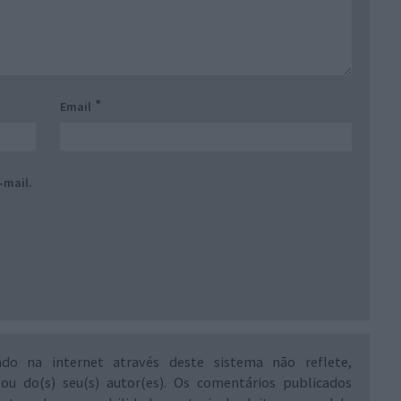
*
Email
-mail.
ado na internet através deste sistema não reflete,
 ou do(s) seu(s) autor(es). Os comentários publicados