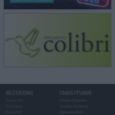
INSTITUCIONAL
CANAIS PPLWARE
Sobre Nós
Fórum Pplware
Contacto
Usados Pplware
Press Kit
Pplware Kids