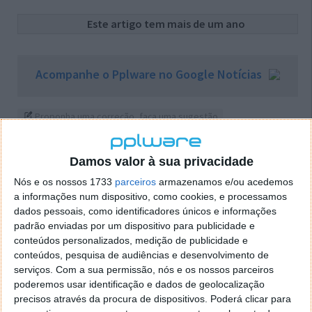
Este artigo tem mais de um ano
Acompanhe o Pplware no Google Notícias
Proponha uma correção, faça uma sugestão
Autor:
Pedro Simões
Damos valor à sua privacidade
Nós e os nossos 1733
parceiros
armazenamos e/ou acedemos
a informações num dispositivo, como cookies, e processamos
dados pessoais, como identificadores únicos e informações
PRÓXIMO ARTIGO
padrão enviadas por um dispositivo para publicidade e
Reconstructor – Crie o seu próprio Ubuntu LiveCD
conteúdos personalizados, medição de publicidade e
conteúdos, pesquisa de audiências e desenvolvimento de
serviços.
Com a sua permissão, nós e os nossos parceiros
ARTIGO ANTERIOR
poderemos usar identificação e dados de geolocalização
Firefox Home – Sincronize o Firefox no iPhone
precisos através da procura de dispositivos. Poderá clicar para