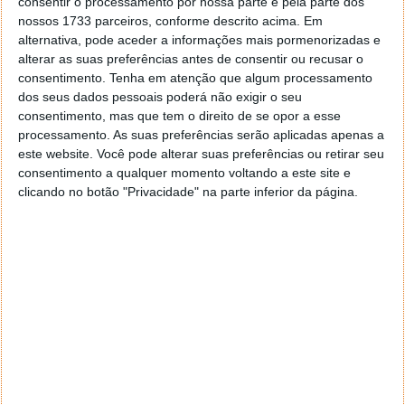
consentir o processamento por nossa parte e pela parte dos
nossos 1733 parceiros, conforme descrito acima. Em
alternativa, pode aceder a informações mais pormenorizadas e
alterar as suas preferências antes de consentir ou recusar o
consentimento.
Tenha em atenção que algum processamento
dos seus dados pessoais poderá não exigir o seu
consentimento, mas que tem o direito de se opor a esse
processamento. As suas preferências serão aplicadas apenas a
este website. Você pode alterar suas preferências ou retirar seu
consentimento a qualquer momento voltando a este site e
clicando no botão "Privacidade" na parte inferior da página.
Comentários
3
pedro
18 de Julho de 2010 às 18:36
simplesmente fantástico ….
Responder
Pedro A.
19 de Julho de 2010 às 14:44
A minha musica favorita do Prince