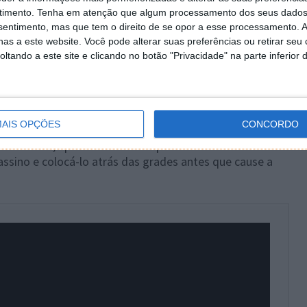
ceber muito bem o que aconteceu, é rapidamente
timento.
Tenha em atenção que algum processamento dos seus dados
, faz parte do R.I.P.D. (Rest In Peace Department), o
nsentimento, mas que tem o direito de se opor a esse processamento. A
 pela captura de demónios que, à revelia, habitam o
as a este website. Você pode alterar suas preferências ou retirar seu
tando a este site e clicando no botão "Privacidade" na parte inferior 
famosíssimo e experiente Roy Pulsipher (Jeff Bridges),
 que não teme nada nem ninguém.
AIS OPÇÕES
CONCORDO
iamente o seu próprio óbito e que se esforça por
encontra, apenas vê um lado positivo no seu recente
assino e colocá-lo atrás das grades antes que cause a