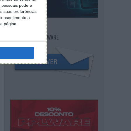
 pessoais poderá
s suas preferências
 consentimento a
da página.
NEWSLETTER PPLWARE