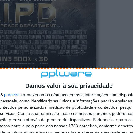
a adaptação para filme live-action pelo diretor Robert
Damos valor à sua privacidade
tment de Peter M. Lenko publicado pela Dark Horse
33
parceiros
armazenamos e/ou acedemos a informações num dispositi
ias do Rest In Peace Department que tentam proteger os
essoais, como identificadores únicos e informações padrão enviadas 
.
conteúdos personalizados, medição de publicidade e conteúdos, pesqui
serviços.
Com a sua permissão, nós e os nossos parceiros poderemos 
gente da polícia, acabou de ser tragicamente
ção precisos através da procura de dispositivos. Poderá clicar para co
ossa parte e pela parte dos nossos 1733 parceiros, conforme descrit
eder a informações mais pormenorizadas e alterar as suas preferência