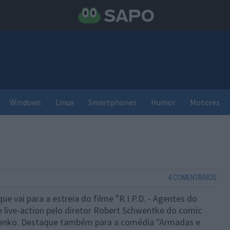
Windows
Linux
Smartphones
Humor
Motores
4 COMENTÁRIOS
 vai para a estreia do filme "R.I.P.D. - Agentes do
 live-action pelo diretor Robert Schwentke do comic
Lenko. Destaque também para a comédia "Armadas e