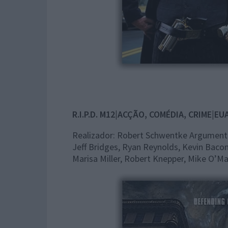
R.I.P.D.
M12|ACÇÃO, COMÉDIA, CRIME|EU
Realizador: Robert Schwentke Argumento:
Jeff Bridges, Ryan Reynolds, Kevin Baco
Marisa Miller, Robert Knepper, Mike O’Ma