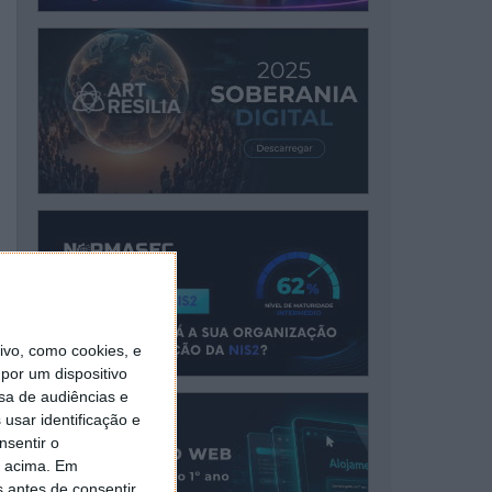
vo, como cookies, e
por um dispositivo
sa de audiências e
usar identificação e
nsentir o
o acima. Em
s antes de consentir