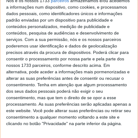
Nós e os nossos 1733
parceiros
armazenamos e/ou acedemos
sintomas chegam aos hospitais do país, incluindo o
a informações num dispositivo, como cookies, e processamos
seu filho pequeno, que acaba também por morrer. É o
dados pessoais, como identificadores únicos e informações
início de uma pandemia fatal. E, apesar de a
padrão enviadas por um dispositivo para publicidade e
comunidade científica estar focada em encontrar
conteúdos personalizados, medição de publicidade e
uma maneira de travar aquele vírus, o pânico instala-
conteúdos, pesquisa de audiências e desenvolvimento de
se.
serviços.
Com a sua permissão, nós e os nossos parceiros
poderemos usar identificação e dados de geolocalização
À medida que a população se debate com um vírus
precisos através da procura de dispositivos. Poderá clicar para
mortal sem precedentes, torna-se imperativo, não
consentir o processamento por nossa parte e pela parte dos
apenas encontrar a cura, como travar o medo, que se
nossos 1733 parceiros, conforme descrito acima. Em
demonstra ainda mais perigoso do que a própria
alternativa, pode aceder a informações mais pormenorizadas e
alterar as suas preferências antes de consentir ou recusar o
doença....
consentimento.
Tenha em atenção que algum processamento
dos seus dados pessoais poderá não exigir o seu
consentimento, mas que tem o direito de se opor a esse
processamento. As suas preferências serão aplicadas apenas a
este website. Você pode alterar suas preferências ou retirar seu
consentimento a qualquer momento voltando a este site e
clicando no botão "Privacidade" na parte inferior da página.