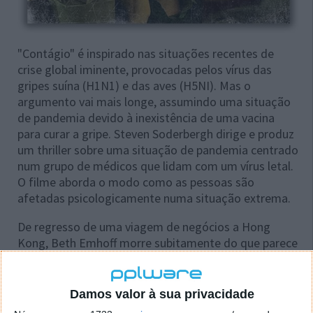
"Contágio" é inspirado nas situações recentes de
crise global iminente, provocadas pelos vírus das
gripes suína (H1N1) e das aves (H5NI). Mas o
argumento vai mais longe, assumindo uma situação
de pandemia devido à inexistência de uma vacina
para curar a gripe. Steven Soderbergh dirige e produz
um thriller sobre uma situação de pandemia centrado
num grupo de médicos que lidam com um vírus letal.
O filme aborda o modo como as pessoas são
afetadas psicologicamente numa situação extrema.
De regresso de uma viagem de negócios a Hong
Kong, Beth Emhoff morre subitamente do que parece
ser uma gripe comum, deixando Mitch, o seu marido,
completamente arrasado.
Damos valor à sua privacidade
Poucos dias depois, outros casos com os mesmos