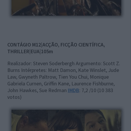
CONTÁGIO
M12|ACÇÃO, FICÇÃO CIENTÍFICA,
THRILLER|EUA|105m
Realizador: Steven Soderbergh Argumento: Scott Z.
Burns Intérpretes: Matt Damon, Kate Winslet, Jude
Law, Gwyneth Paltrow, Tien You Chui, Monique
Gabriela Curnen, Griffin Kane, Laurence Fishburne,
John Hawkes, Sue Redman
IMDB
: 7,2 /10 (10 383
votos)