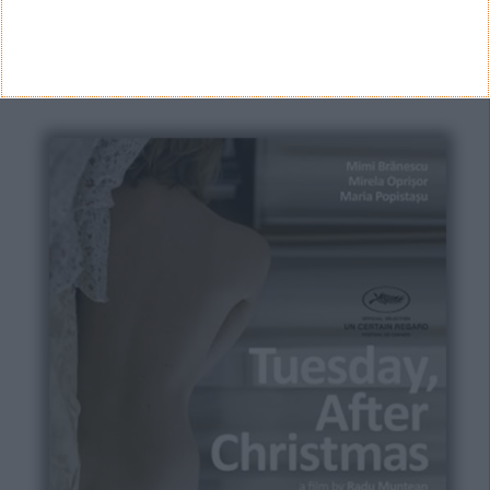
Realizador: Radu Muntean Argumento: Radu
Muntean, Razvan Radulescu Intérpretes: Dragos
Bucur, Maria Popistasu, Mimi Branescu, Victor
Rebengiuc, Mirela Oprisor
IMDB
: 7,2 /10 (1 161 votos)