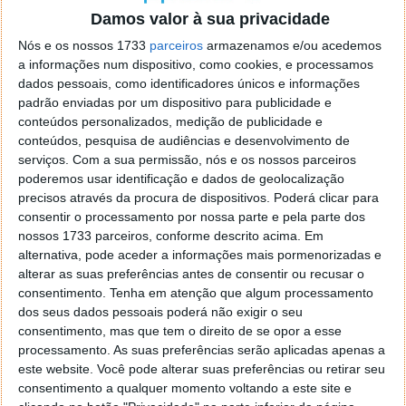
Damos valor à sua privacidade
para quem infringir o Artigo 84
Nós e os nossos 1733
parceiros
armazenamos e/ou acedemos
Quem infringir o disposto no n.º 1 é sancionado
a informações num dispositivo, como cookies, e processamos
com coima de € 250 a € 600.
dados pessoais, como identificadores únicos e informações
padrão enviadas por um dispositivo para publicidade e
Quem infringir o disposto no n.º 3 é sancionado
conteúdos personalizados, medição de publicidade e
com coima de € 500 a € 2500 e com perda dos
conteúdos, pesquisa de audiências e desenvolvimento de
objetos, devendo o agente de fiscalização
serviços.
Com a sua permissão, nós e os nossos parceiros
proceder à sua imediata remoção e apreensão
poderemos usar identificação e dados de geolocalização
ou, não sendo ela possível, apreender o
precisos através da procura de dispositivos. Poderá clicar para
documento de identificação do veículo até à
consentir o processamento por nossa parte e pela parte dos
efetiva remoção e apreensão daqueles objetos,
nossos 1733 parceiros, conforme descrito acima. Em
sendo, neste caso, aplicável o disposto no n.º 5
alternativa, pode aceder a informações mais pormenorizadas e
alterar as suas preferências antes de consentir ou recusar o
do artigo 161.º.
consentimento.
Tenha em atenção que algum processamento
dos seus dados pessoais poderá não exigir o seu
consentimento, mas que tem o direito de se opor a esse
processamento. As suas preferências serão aplicadas apenas a
este website. Você pode alterar suas preferências ou retirar seu
consentimento a qualquer momento voltando a este site e
Este artigo tem mais de um ano