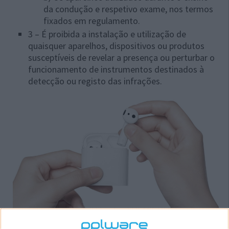
da condução e respetivo exame, nos termos
fixados em regulamento.
3 – É proibida a instalação e utilização de
quaisquer aparelhos, dispositivos ou produtos
susceptíveis de revelar a presença ou perturbar o
funcionamento de instrumentos destinados à
detecção ou registo das infrações.
Código da Estrada: Multas e Contraordenações