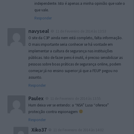
independente. Isto é apenas a minha opinião que vale o
que vale.
Responder
navyseal
11 de Fevereiro de 2014 às 13:53
O site da C3P ainda nem está completo, falta informação.
O mais importante seria conhecer se há vontade em
implementar a cultura de segurança nas instituições
públicas. Isto de fazer pens é inutil, é preciso sensibilizar as
pessoas sobre boas práticas de segurança online, podem
começar já no ensino superior já que a FEUP pegou no
assunto.
Responder
Paulex
11 de Fevereiro de 2014 às 13:55
Hum deixa ver se entendo: a “NSA” Lusa “oferece”
protecção contra espionagem
Responder
Xiko37
11 de Fevereiro de 2014 às 14:02