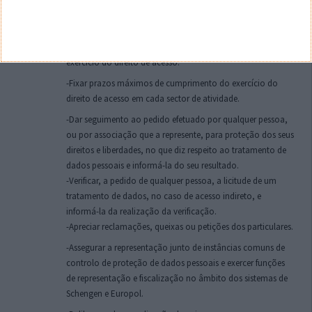
finalidade.
-Assegurar o direito de acesso, retificação e atualização.
-Autorizar a fixação de custos ou de periodicidade para o
exercício do direito de acesso.
-Fixar prazos máximos de cumprimento do exercício do
direito de acesso em cada sector de atividade.
-Dar seguimento ao pedido efetuado por qualquer pessoa,
ou por associação que a represente, para proteção dos seus
direitos e liberdades, no que diz respeito ao tratamento de
dados pessoais e informá-la do seu resultado.
-Verificar, a pedido de qualquer pessoa, a licitude de um
tratamento de dados, no caso de acesso indireto, e
informá-la da realização da verificação.
-Apreciar reclamações, queixas ou petições dos particulares.
-Assegurar a representação junto de instâncias comuns de
controlo de proteção de dados pessoais e exercer funções
de representação e fiscalização no âmbito dos sistemas de
Schengen e Europol.