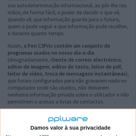
sua autodeterminação informacional, ao pôr-lhe nas
mãos, de forma fácil, o poder de decidir o que vê,
quando vê, que informação guarda para o futuro,
quem o pode seguir e que informação pode recolher,
e durante quanto tempo.
Assim,
a Pen C3Priv contém um conjunto de
programas usados no nosso dia-a-dia
(designadamente, c
liente de correio electrónico,
editor de imagem, editor de texto, leitor de pdf,
leitor de vídeo, troca de mensagens instantâneas
),
que foram configurados para não gravarem nada no
computador onde são usados, não deixarem
nenhuma informação privada sobre o utilizador e não
permitirem o acesso a listas de contactos.
Além disso,
uma das vantagens da utilização destes
programas é o facto de terem sido criados em
código aberto
, o que permite o seu escrutínio
Damos valor à sua privacidade
público intensivo e a eventual deteção e correção de