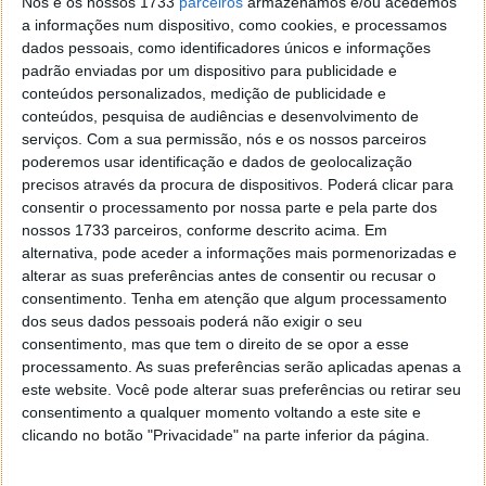
Nós e os nossos 1733
parceiros
armazenamos e/ou acedemos
falhas de segurança de forma transparente e pública,
a informações num dispositivo, como cookies, e processamos
dificultando a introdução de alterações que
dados pessoais, como identificadores únicos e informações
permitam espiar o utilizador.
padrão enviadas por um dispositivo para publicidade e
conteúdos personalizados, medição de publicidade e
A Pen C3Priv contém também um navegador de
conteúdos, pesquisa de audiências e desenvolvimento de
Internet portátil, ao qual foram acrescentados vários
serviços.
Com a sua permissão, nós e os nossos parceiros
extras para garantir uma maior privacidade da
poderemos usar identificação e dados de geolocalização
precisos através da procura de dispositivos. Poderá clicar para
informação pessoal. Assim, por exemplo:
consentir o processamento por nossa parte e pela parte dos
nossos 1733 parceiros, conforme descrito acima. Em
não são guardadas passwords nem campos de
alternativa, pode aceder a informações mais pormenorizadas e
formulários;
alterar as suas preferências antes de consentir ou recusar o
os cookies são eliminados quando o utilizador
consentimento.
Tenha em atenção que algum processamento
fecha o separador do site;
dos seus dados pessoais poderá não exigir o seu
não é guardado o histórico de navegação;
consentimento, mas que tem o direito de se opor a esse
processamento. As suas preferências serão aplicadas apenas a
são comparados certificados sobre a
este website. Você pode alterar suas preferências ou retirar seu
fidedignidade dos sites; são bloqueados scripts,
consentimento a qualquer momento voltando a este site e
publicidade, janelas pop-up, jogos e
clicando no botão "Privacidade" na parte inferior da página.
outras aplicações em flash, deixando ao
utilizador a decisão de as permitir;