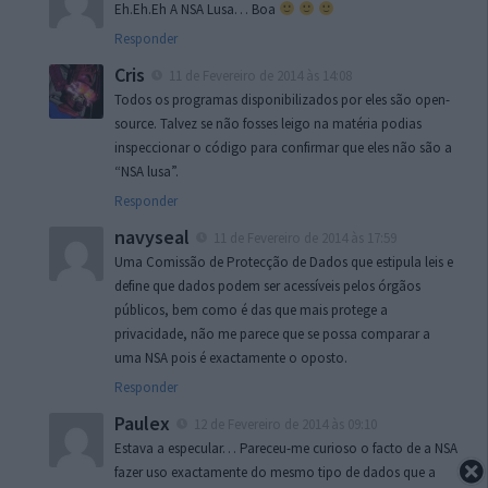
Eh.Eh.Eh A NSA Lusa… Boa
Responder
Cris
11 de Fevereiro de 2014 às 14:08
Todos os programas disponibilizados por eles são open-
source. Talvez se não fosses leigo na matéria podias
inspeccionar o código para confirmar que eles não são a
“NSA lusa”.
Responder
navyseal
11 de Fevereiro de 2014 às 17:59
Uma Comissão de Protecção de Dados que estipula leis e
define que dados podem ser acessíveis pelos órgãos
públicos, bem como é das que mais protege a
privacidade, não me parece que se possa comparar a
uma NSA pois é exactamente o oposto.
Responder
Paulex
12 de Fevereiro de 2014 às 09:10
Estava a especular… Pareceu-me curioso o facto de a NSA
fazer uso exactamente do mesmo tipo de dados que a