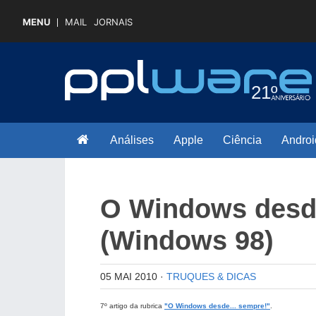
MENU
MAIL
JORNAIS
Análises
Apple
Ciência
Androi
O Windows desd
(Windows 98)
05 MAI 2010
·
TRUQUES & DICAS
7º artigo da rubrica
"O Windows desde... sempre!"
.