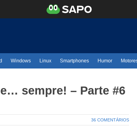
d
Windows
Linux
Smartphones
Humor
Motore
e… sempre! – Parte #6
36 COMENTÁRIOS