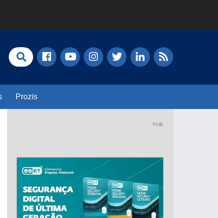
s
Prozis
PUB