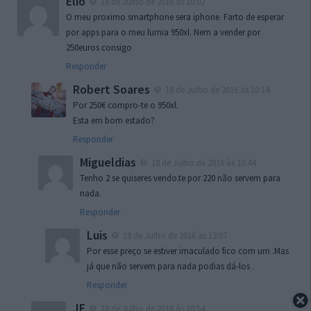
Elio
18 de Julho de 2016 às 10:02
O meu proximo smartphone sera iphone. Farto de esperar
por apps para o meu lumia 950xl. Nem a vender por
250euros consigo
Responder
Robert Soares
18 de Julho de 2016 às 10:14
Por 250€ compro-te o 950xl.
Esta em bom estado?
Responder
Migueldias
18 de Julho de 2016 às 10:44
Tenho 2 se quiseres vendo.te por 220 não servem para
nada.
Responder
Luis
18 de Julho de 2016 às 13:07
Por esse preço se estiver imaculado fico com um .Mas
já que não servem para nada podias dá-los .
Responder
JF
18 de Julho de 2016 às 10:54