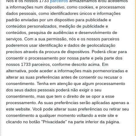
mostrando que o Windows Phone ainda é um
Nós e os nossos 1733
parceiros
armazenamos e/ou acedemos
a informações num dispositivo, como cookies, e processamos
sistema onde vale a pena investir.
dados pessoais, como identificadores únicos e informações
padrão enviadas por um dispositivo para publicidade e
conteúdos personalizados, medição de publicidade e
conteúdos, pesquisa de audiências e desenvolvimento de
Leia todas as notícias sobre o Pokémon Go.
serviços.
Com a sua permissão, nós e os nossos parceiros
poderemos usar identificação e dados de geolocalização
precisos através da procura de dispositivos. Poderá clicar para
consentir o processamento por nossa parte e pela parte dos
Este artigo tem mais de um ano
nossos 1733 parceiros, conforme descrito acima. Em
alternativa, pode aceder a informações mais pormenorizadas e
alterar as suas preferências antes de consentir ou recusar o
Acompanhe o Pplware no Google Notícias
consentimento.
Tenha em atenção que algum processamento
dos seus dados pessoais poderá não exigir o seu
consentimento, mas que tem o direito de se opor a esse
Proponha uma correção, faça uma sugestão
processamento. As suas preferências serão aplicadas apenas a
este website. Você pode alterar suas preferências ou retirar seu
Autor:
Pedro Simões
consentimento a qualquer momento voltando a este site e
clicando no botão "Privacidade" na parte inferior da página.