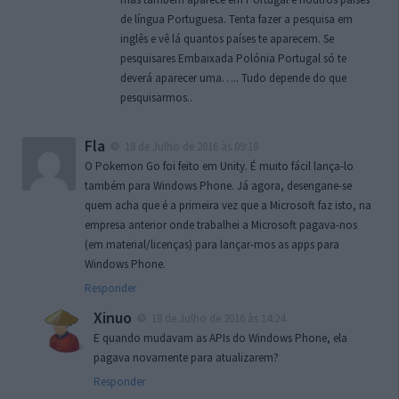
de língua Portuguesa. Tenta fazer a pesquisa em
inglês e vê lá quantos países te aparecem. Se
pesquisares Embaixada Polónia Portugal só te
deverá aparecer uma….. Tudo depende do que
pesquisarmos..
Fla
18 de Julho de 2016 às 09:18
O Pokemon Go foi feito em Unity. É muito fácil lança-lo
também para Windows Phone. Já agora, desengane-se
quem acha que é a primeira vez que a Microsoft faz isto, na
empresa anterior onde trabalhei a Microsoft pagava-nos
(em material/licenças) para lançar-mos as apps para
Windows Phone.
Responder
Xinuo
18 de Julho de 2016 às 14:24
E quando mudavam as APIs do Windows Phone, ela
pagava novamente para atualizarem?
Responder