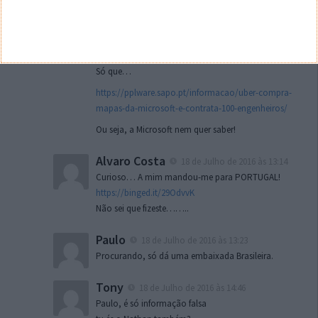
tablets/windows_phone/here-maps-esta-
abandonar-windows-phone/
Eles já nem o HERE têm, têm o Bing Maps.
Só que…
https://pplware.sapo.pt/informacao/uber-compra-
mapas-da-microsoft-e-contrata-100-engenheiros/
Ou seja, a Microsoft nem quer saber!
Alvaro Costa
18 de Julho de 2016 às 13:14
Curioso… A mim mandou-me para PORTUGAL!
https://binged.it/29OdvvK
Não sei que fizeste……..
Paulo
18 de Julho de 2016 às 13:23
Procurando, só dá uma embaixada Brasileira.
Tony
18 de Julho de 2016 às 14:46
Paulo, é só informação falsa