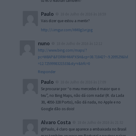
tu és o Nathan também?
Paulo
18 de Julho de 2016 às 16:59
Vais dizer que estou a mentir?
http://i.imgur.com/HM0g1vr.jpg
nuno
18 de Julho de 2016 às 12:12
http://www.bing.com/maps/?
pc=W8AP&FORM=MAPXSH&cp=38.718427~-9.209529&lvl
=12.7259998321533&sty=r&trfc=0
Responder
Paulo
18 de Julho de 2016 às 17:09
Se procurar por “o meu mercedes é maior que o
teu”, no Bing Maps, não dá com nada! (R. da Lada
30, 4050-328 Porto), não dá nada, no Apple e no
Google dão os dois!
Alvaro Costa
18 de Julho de 2016 às 21:32
@Paulo, é claro que aparece a embaixada no Brasil
mas também aparece em Portugal e noutros países