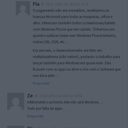
Fla
18 de Julho de 2016 às 15:31
O pagamento não era monetário, recebíamos as
licenças Microsoft para todas as maquinas, office e
afins. Ofereciam também todos os telemoveis/tablets
com Windows Phone que iam saindo. Tínhamos uns
quantos surfaces (estes nem Windows Phone tinham),
nokias 520, 1520, etc…
Era win/win, o desenvolvimento era feito em
multiplataforma (não nativo), portanto o trabalho para
lançar também para Windows era quase nulo. Eles
ficavam com as apps na store e nós com o Software que
nos dava jeito…
Responder
Ze
18 de Julho de 2016 às 09:56
Infelizmente o próximo tele não será Windows….
Tudo por falta de apps…
Responder