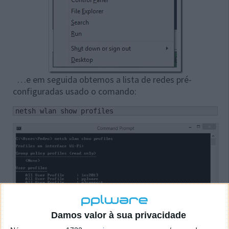
…e em seguida obtemos a lista de redes pré-
configuradas usado o comando:
netsh wlan show profiles
Damos valor à sua privacidade