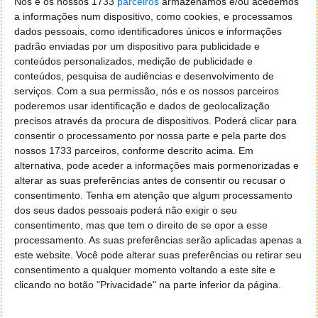
Nós e os nossos 1733
parceiros
armazenamos e/ou acedemos
a informações num dispositivo, como cookies, e processamos
Para remover uma das redes, basta que use o
dados pessoais, como identificadores únicos e informações
seguinte comando:
padrão enviadas por um dispositivo para publicidade e
conteúdos personalizados, medição de publicidade e
netsh wlan delete profile name="nome_perfil"
conteúdos, pesquisa de audiências e desenvolvimento de
Exemplo
serviços.
Com a sua permissão, nós e os nossos parceiros
poderemos usar identificação e dados de geolocalização
netsh wlan delete profile name="ies2013"
precisos através da procura de dispositivos. Poderá clicar para
consentir o processamento por nossa parte e pela parte dos
nossos 1733 parceiros, conforme descrito acima. Em
alternativa, pode aceder a informações mais pormenorizadas e
alterar as suas preferências antes de consentir ou recusar o
consentimento.
Tenha em atenção que algum processamento
dos seus dados pessoais poderá não exigir o seu
consentimento, mas que tem o direito de se opor a esse
processamento. As suas preferências serão aplicadas apenas a
este website. Você pode alterar suas preferências ou retirar seu
consentimento a qualquer momento voltando a este site e
clicando no botão "Privacidade" na parte inferior da página.
E está feito! O processo não é muito “amigável” mas
funciona na perfeição. Esquecimento ou não, a