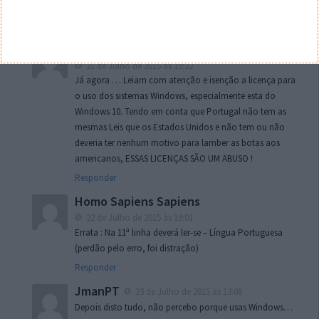
não é suficiente, é preciso ser inteligente. Protejam-se !
Responder
Homo Sapiens Sapiens
21 de Julho de 2015 às 19:22
Já agora … Leiam com atenção e isenção a licença para
o uso dos sistemas Windows, especialmente esta do
Windows 10. Tendo em conta que Portugal não tem as
mesmas Leis que os Estados Unidos e não tem ou não
deveria ter nenhum motivo para lamber as botas aos
americanos, ESSAS LICENÇAS SÃO UM ABUSO !
Responder
Homo Sapiens Sapiens
22 de Julho de 2015 às 19:01
Errata : Na 11ª linha deverá ler-se – Língua Portuguesa
(perdão pelo erro, foi distração)
Responder
JmanPT
23 de Julho de 2015 às 13:08
Depois disto tudo, não percebo porque usas Windows…