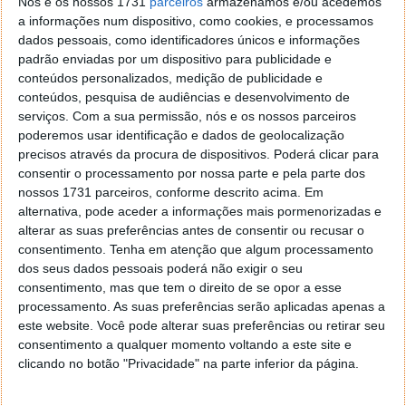
Nós e os nossos 1731
parceiros
armazenamos e/ou acedemos
As indicações dizem que esta falha foi descoberta
a informações num dispositivo, como cookies, e processamos
por investigadores que fazem parte do Project
dados pessoais, como identificadores únicos e informações
Zero da Google e FireEye.
padrão enviadas por um dispositivo para publicidade e
conteúdos personalizados, medição de publicidade e
Mais informações
aqui
conteúdos, pesquisa de audiências e desenvolvimento de
serviços.
Com a sua permissão, nós e os nossos parceiros
poderemos usar identificação e dados de geolocalização
precisos através da procura de dispositivos. Poderá clicar para
consentir o processamento por nossa parte e pela parte dos
Este artigo tem mais de um ano
nossos 1731 parceiros, conforme descrito acima. Em
alternativa, pode aceder a informações mais pormenorizadas e
alterar as suas preferências antes de consentir ou recusar o
Acompanhe o Pplware no Google Notícias
consentimento.
Tenha em atenção que algum processamento
dos seus dados pessoais poderá não exigir o seu
consentimento, mas que tem o direito de se opor a esse
Proponha uma correção, faça uma sugestão
processamento. As suas preferências serão aplicadas apenas a
este website. Você pode alterar suas preferências ou retirar seu
consentimento a qualquer momento voltando a este site e
Autor:
Pedro Pinto
clicando no botão "Privacidade" na parte inferior da página.