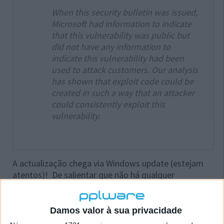
When this security bulletin was issued,
Microsoft had information to indicate
that this vulnerability was public but
did not have any information to
indicate this vulnerability had been
used to attack customers. Our analysis
has shown that exploit code could be
created in such a way that an attacker
could consistently exploit this
vulnerability.
A actualização chega via Windows update (estejam
atentos)! De salientar que não há qualquer
actualização para o Windows XP e Windows Server
2003 que perdeu recentemente suporte por parte da
Microsoft.
Damos valor à sua privacidade