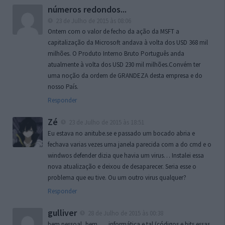
números redondos...
23 de Julho de 2015 às 08:06
Ontem com o valor de fecho da ação da MSFT a
capitalização da Microsoft andava à volta dos USD 368 mil
milhões. O Produto Interno Bruto Português anda
atualmente à volta dos USD 230 mil milhões.Convém ter
uma noção da ordem de GRANDEZA desta empresa e do
nosso País.
Responder
Zé
23 de Julho de 2015 às 18:51
Eu estava no anitube.se e passado um bocado abria e
fechava varias vezes uma janela parecida com a do cmd e o
windwos defender dizia que havia um virus… Instalei essa
nova atualização e deixou de desaparecer. Seria esse o
problema que eu tive. Ou um outro virus qualquer?
Responder
gulliver
28 de Julho de 2015 às 00:38
bem pessoal, bem …. informática e tal (códigos e bits essas