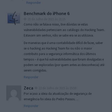
Responder
Benchmark do iPhone 6
21 de Julho de 2015 às 21:15
Como não se falava nisso, tive dúvidas se estas
vulnerabilidades pertenciam ao catálogo do Hacking Team.
Estavam sim senhor, não se sabe era se as utilizava.
De maneiras que é uma contabilidade difícil de fazer, saber
se o hacking ao Hacking Team foi ou não o maior
contributo para a segurança informática dos últimos
tempos – é que há vulnerabilidades que foram divulgadas e
podem ser exploradas (por quem antes as desconhecia) até
serem corrigidas.
Responder
Zeca
22 de Julho de 2015 às 15:59
Por acaso a ideia da atualização de segurança de
emergência foi ideia do Pedro Passos….
Responder