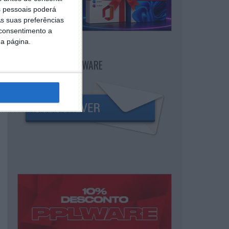
 pessoais poderá
s suas preferências
 consentimento a
da página.
NEWSLETTER PPLWARE