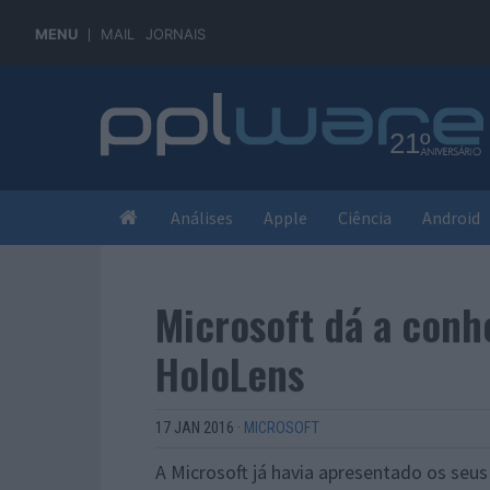
MENU
MAIL
JORNAIS
Análises
Apple
Ciência
Android
Microsoft dá a conh
HoloLens
17 JAN 2016
·
MICROSOFT
A Microsoft já havia apresentado os seus 