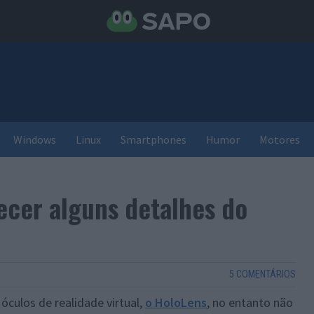
Windows
Linux
Smartphones
Humor
Motores
ecer alguns detalhes do
5 COMENTÁRIOS
óculos de realidade virtual,
o HoloLens
, no entanto não