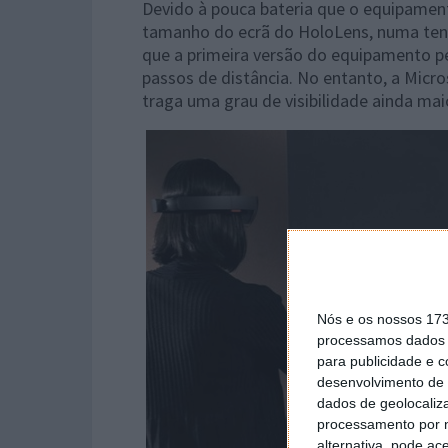
Devido à pouca bateria que o equipamento 
tamanho do ecrã do HoloLens, numa tent
que a primeira versão do equipamento pe
passos de distância. No entanto, a Micro
traga uma grau de visibilidade ainda mai
Nós e os nossos 17
processamos dados p
para publicidade e 
desenvolvimento de 
dados de geolocaliza
processamento por n
alternativa, pode ac