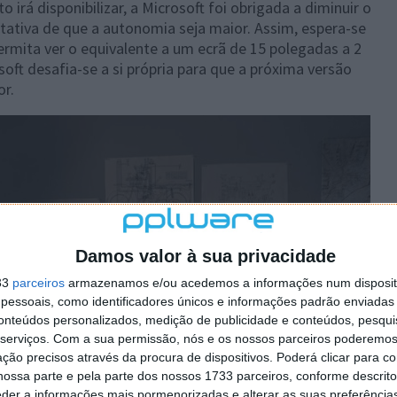
irá disponibilizar, a Microsoft foi obrigada a diminuir o
ativa de que a autonomia seja maior. Assim, espera-se
rmita ver o equivalente a um ecrã de 15 polegadas a 2
soft desafia-se a si própria para que a próxima versão
or.
Damos valor à sua privacidade
33
parceiros
armazenamos e/ou acedemos a informações num dispositi
essoais, como identificadores únicos e informações padrão enviadas 
conteúdos personalizados, medição de publicidade e conteúdos, pesqui
serviços.
Com a sua permissão, nós e os nossos parceiros poderemos 
ção precisos através da procura de dispositivos. Poderá clicar para co
ossa parte e pela parte dos nossos 1733 parceiros, conforme descrit
eder a informações mais pormenorizadas e alterar as suas preferência