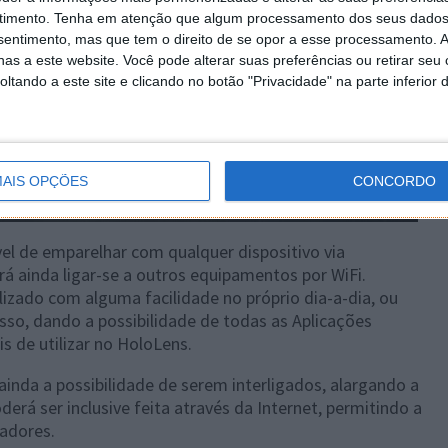
timento.
Tenha em atenção que algum processamento dos seus dados
nsentimento, mas que tem o direito de se opor a esse processamento. A
as a este website. Você pode alterar suas preferências ou retirar seu
tando a este site e clicando no botão "Privacidade" na parte inferior 
AIS OPÇÕES
CONCORDO
ível de emparelhar com qualquer dispositivo via
á ainda ligar-se a outros equipamentos por WiFi.
lizado com alguma facilidade no próprio dia-a-dia, ou
isso, dando a possibilidade de todas as Aplicações
s de utilizar no HoloLens.
 ainda a possibilidade de serem interligados, alargando a
derá ser inclusive feita através da Internet, permitindo a
zadores.