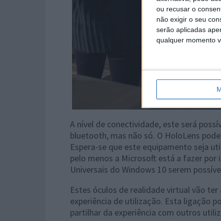
ou recusar o consen
não exigir o seu co
serão aplicadas apen
qualquer momento vol
M
A nível de conectividade, este será poss
bluetooth, mas não só. O HoloLens poder
Espera-se que este equipamento seja uti
pelo menos a Microsoft está a fazer por 
Universais do Windows 10 serem possívei
Estes óculos de realidade virtual vão ter
experiência de utilização. Esta ligação po
partilhar da experiência com outros utili