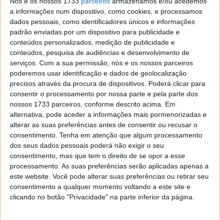
em UNIX cujo resultado seja idêntico. Experimentem
Nós e os nossos 1733
parceiros
armazenamos e/ou acedemos
o Wine Staging e deem o vosso feedback.
a informações num dispositivo, como cookies, e processamos
dados pessoais, como identificadores únicos e informações
padrão enviadas por um dispositivo para publicidade e
conteúdos personalizados, medição de publicidade e
conteúdos, pesquisa de audiências e desenvolvimento de
Este artigo tem mais de um ano
serviços.
Com a sua permissão, nós e os nossos parceiros
poderemos usar identificação e dados de geolocalização
precisos através da procura de dispositivos. Poderá clicar para
Acompanhe o Pplware no Google Notícias
consentir o processamento por nossa parte e pela parte dos
nossos 1733 parceiros, conforme descrito acima. Em
alternativa, pode aceder a informações mais pormenorizadas e
Proponha uma correção, faça uma sugestão
alterar as suas preferências antes de consentir ou recusar o
consentimento.
Tenha em atenção que algum processamento
dos seus dados pessoais poderá não exigir o seu
Autor:
Pedro Pinto
consentimento, mas que tem o direito de se opor a esse
processamento. As suas preferências serão aplicadas apenas a
este website. Você pode alterar suas preferências ou retirar seu
consentimento a qualquer momento voltando a este site e
Tags:
Linux
Wine
clicando no botão "Privacidade" na parte inferior da página.