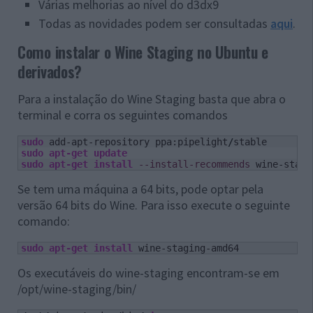
Várias melhorias ao nível do d3dx9
Todas as novidades podem ser consultadas
aqui
.
Como instalar o Wine Staging no Ubuntu e
derivados?
Para a instalação do Wine Staging basta que abra o
terminal e corra os seguintes comandos
sudo
 add-apt-repository ppa:pipelight
/
sudo
apt-get update
sudo
apt-get install
--install-recommends
 wine-stagi
Se tem uma máquina a 64 bits, pode optar pela
versão 64 bits do Wine. Para isso execute o seguinte
comando:
sudo
apt-get install
 wine-staging-amd64
Os executáveis do wine-staging encontram-se em
/opt/wine-staging/bin/