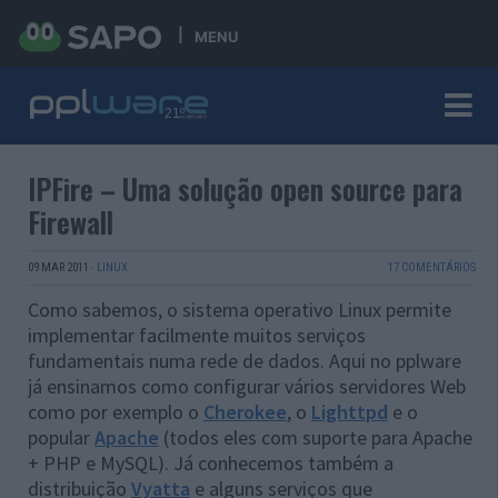
MENU
IPFire – Uma solução open source para
Firewall
09 MAR 2011
·
LINUX
17 COMENTÁRIOS
Como sabemos, o sistema operativo Linux permite
implementar facilmente muitos serviços
fundamentais numa rede de dados. Aqui no pplware
já ensinamos como configurar vários servidores Web
como por exemplo o
Cherokee
, o
Lighttpd
e o
popular
Apache
(todos eles com suporte para Apache
+ PHP e MySQL). Já conhecemos também a
distribuição
Vyatta
e alguns serviços que