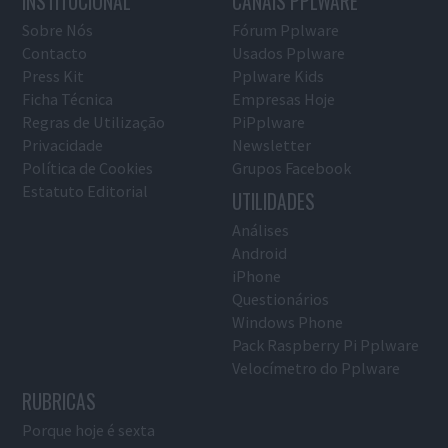
INSTITUCIONAL
CANAIS PPLWARE
Sobre Nós
Fórum Pplware
Contacto
Usados Pplware
Press Kit
Pplware Kids
Ficha Técnica
Empresas Hoje
Regras de Utilização
PiPplware
Privacidade
Newsletter
Política de Cookies
Grupos Facebook
Estatuto Editorial
UTILIDADES
Análises
Android
iPhone
Questionários
Windows Phone
Pack Raspberry Pi Pplware
Velocímetro do Pplware
RUBRICAS
Porque hoje é sexta