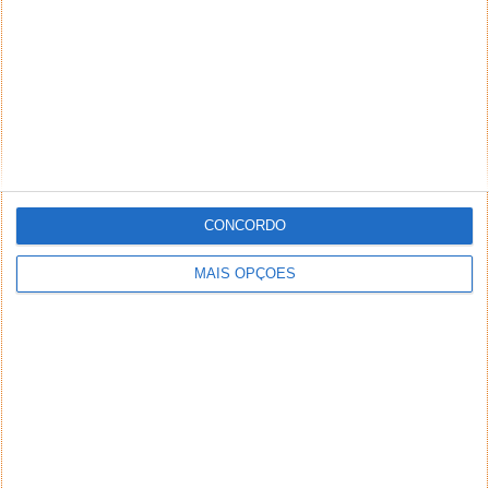
*
*
Nome
Email
Notifique-me de novos comentários por e-mail.
Também se pode
inscrever
sem comentar.
CONCORDO
MAIS OPÇÕES
Aviso: Todo e qualquer texto publicado na internet
através deste sistema não reflete,
necessariamente, a opinião deste site ou do(s)
seu(s) autor(es). Os comentários publicados