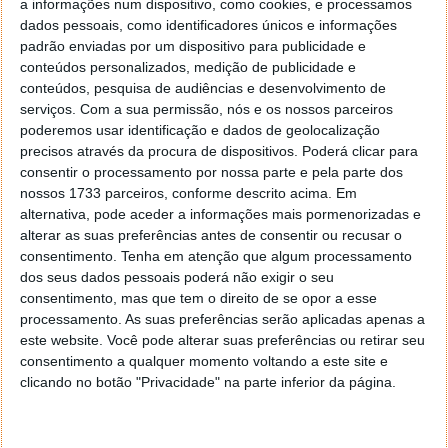
a informações num dispositivo, como cookies, e processamos
Router/Firewall – PARTEIV
dados pessoais, como identificadores únicos e informações
Vyatta – Transforme o seu PC num
padrão enviadas por um dispositivo para publicidade e
Router/Firewall – PARTEIII
conteúdos personalizados, medição de publicidade e
Vyatta – Transforme o seu PC num
conteúdos, pesquisa de audiências e desenvolvimento de
Router/Firewall- PARTEII
serviços.
Com a sua permissão, nós e os nossos parceiros
poderemos usar identificação e dados de geolocalização
Vyatta – Transforme o seu PC num
precisos através da procura de dispositivos. Poderá clicar para
Router/Firewall – PARTEI
consentir o processamento por nossa parte e pela parte dos
nossos 1733 parceiros, conforme descrito acima. Em
alternativa, pode aceder a informações mais pormenorizadas e
Licença: GNU General Public
License
(GPLv3)
alterar as suas preferências antes de consentir ou recusar o
consentimento.
Tenha em atenção que algum processamento
Sistemas Operativos: Linux
dos seus dados pessoais poderá não exigir o seu
consentimento, mas que tem o direito de se opor a esse
Download:
ipfire-2.9.i586-full-core47.iso
processamento. As suas preferências serão aplicadas apenas a
[64,96MB]
este website. Você pode alterar suas preferências ou retirar seu
consentimento a qualquer momento voltando a este site e
Download:
Outras versões
clicando no botão "Privacidade" na parte inferior da página.
Homepage:
IPFire