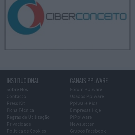
INSTITUCIONAL
CANAIS PPLWARE
Sobre Nós
Fórum Pplware
Contacto
Usados Pplware
Press Kit
Pplware Kids
Ficha Técnica
Empresas Hoje
Regras de Utilização
PiPplware
Privacidade
Newsletter
Política de Cookies
Grupos Facebook