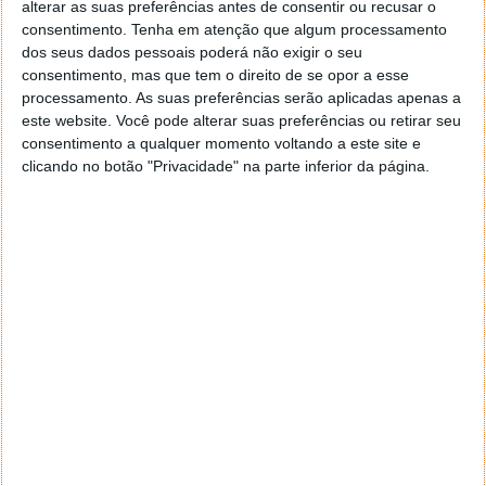
alterar as suas preferências antes de consentir ou recusar o
consentimento.
Tenha em atenção que algum processamento
dos seus dados pessoais poderá não exigir o seu
PRÓXIMO ARTIGO
consentimento, mas que tem o direito de se opor a esse
Google lançou App para Google Docs e Sheets para
processamento. As suas preferências serão aplicadas apenas a
iOS e Android
este website. Você pode alterar suas preferências ou retirar seu
consentimento a qualquer momento voltando a este site e
clicando no botão "Privacidade" na parte inferior da página.
ARTIGO ANTERIOR
Google vai abandonar gama Nexus e focar-se no
Android Silver