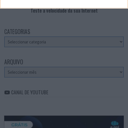
Teste a velocidade da sua Internet
CATEGORIAS
Categorias
ARQUIVO
Arquivo
CANAL DE YOUTUBE