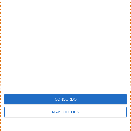
seu autor (nome completo e endereço válido de
email) também poderão ser excluídos.
PUB
CONCORDO
MAIS OPÇÕES