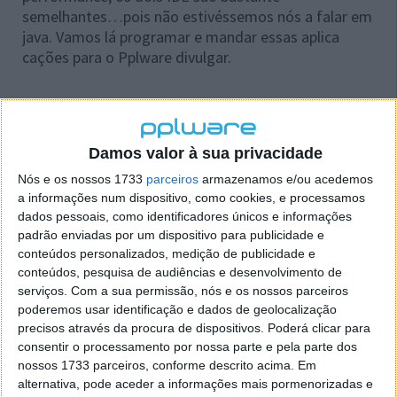
semelhantes…pois não estivéssemos nós a falar em
java. Vamos lá programar e mandar essas aplica
cações para o Pplware divulgar.
Este artigo tem mais de um ano
Damos valor à sua privacidade
Nós e os nossos 1733
parceiros
armazenamos e/ou acedemos
a informações num dispositivo, como cookies, e processamos
Acompanhe o Pplware no Google Notícias
dados pessoais, como identificadores únicos e informações
padrão enviadas por um dispositivo para publicidade e
conteúdos personalizados, medição de publicidade e
Proponha uma correção, faça uma sugestão
conteúdos, pesquisa de audiências e desenvolvimento de
serviços.
Com a sua permissão, nós e os nossos parceiros
Autor:
Pedro Pinto
poderemos usar identificação e dados de geolocalização
precisos através da procura de dispositivos. Poderá clicar para
consentir o processamento por nossa parte e pela parte dos
nossos 1733 parceiros, conforme descrito acima. Em
Tags:
Android
pplware
studio
Ubuntu
alternativa, pode aceder a informações mais pormenorizadas e