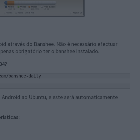
id através do Banshee. Não é necessário efectuar
enas obrigatório ter o banshee instalado.
04?
eam
/
so Android ao Ubuntu, e este será automaticamente
ísticas: