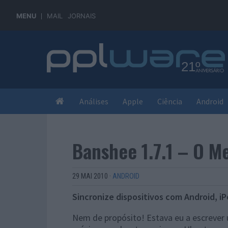
MENU
MAIL
JORNAIS
Análises
Apple
Ciência
Android
Banshee 1.7.1 – O M
29 MAI 2010
·
ANDROID
Sincronize dispositivos com Android, iP
Nem de propósito! Estava eu a escrever 