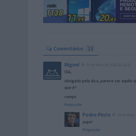
Comentários
13
Miguel
29 de Maio de 2010 às 16:24
Olá,
obrigado pela dica, parece ser aquilo 
que é?
cumps
Responder
Pedro Pinto
29 de Maio 
yups!
Responder