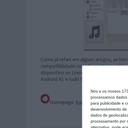
Como já referi em alguns artigos, as bar
compatibilidade com dispositivos estão 
dispositivo ao Linux que normalmente e
Android A1 e tudo funcionou na perfeiçã
Nós e os nossos 17
processamos dados p
Homepage:
banshee-project
para publicidade e 
desenvolvimento de 
dados de geolocaliza
processamento por n
alternativa, pode ac