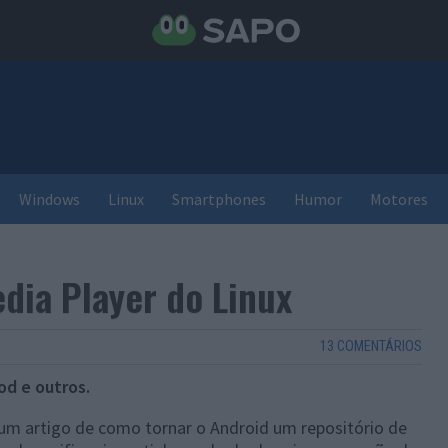
Windows
Linux
Smartphones
Humor
Motores
edia Player do Linux
13 COMENTÁRIOS
od e outros.
um artigo de como tornar o Android um repositório de