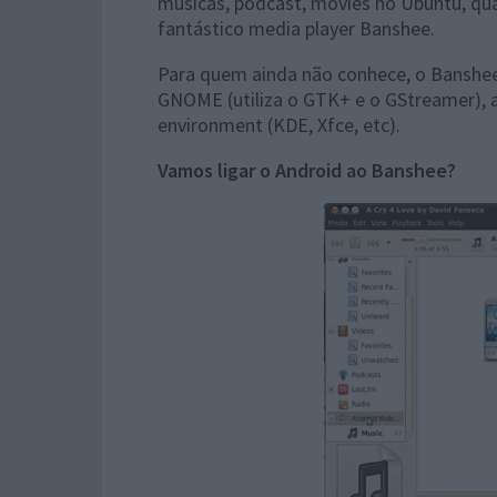
músicas, podcast, movies no Ubuntu, qua
fantástico media player Banshee.
Para quem ainda não conhece, o Banshee
GNOME (utiliza o GTK+ e o GStreamer), 
environment (KDE, Xfce, etc).
Vamos ligar o Android ao Banshee?