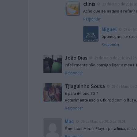
clinis
29 de Maio de 2010 às
Acho que se estava a referir
Responder
Miguel
29 de Ma
óptimo, nesse cas
Responder
João Dias
29 de Maio de 2010 às 17:
Infelizmente não consigo ligar o meu HT
Responder
Tjiaguinho Sousa
29 de Maio de 2
E para iPhone 3G ?
Actualmente uso o GtkPod com o ifuse.
Responder
Mac
29 de Maio de 2010 às 18:01
É um bom Media Player para linux, mais a
Responder