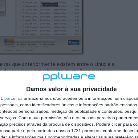
reiras que anteriormente existem entre o Linux e a
a desaparecer. Actualmente, basta ligar qualquer
xiste suporte para o mesmo. Testei o Banshee com o
o
Damos valor à sua privacidade
31
parceiros
armazenamos e/ou acedemos a informações num dispositi
essoais, como identificadores únicos e informações padrão enviadas 
conteúdos personalizados, medição de publicidade e conteúdos, pesqui
serviços.
Com a sua permissão, nós e os nossos parceiros poderemos 
ção precisos através da procura de dispositivos. Poderá clicar para co
ossa parte e pela parte dos nossos 1731 parceiros, conforme descrit
eder a informações mais pormenorizadas e alterar as suas preferência