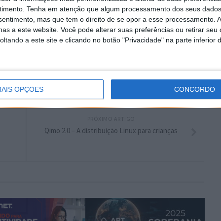
 artigo tem mais de um ano
timento.
Tenha em atenção que algum processamento dos seus dados
nsentimento, mas que tem o direito de se opor a esse processamento. A
as a este website. Você pode alterar suas preferências ou retirar seu
plware no Google Notícias
tando a este site e clicando no botão "Privacidade" na parte inferior 
Autor:
Pedro Pinto
AIS OPÇÕES
CONCORDO
PRÓXIMO ARTIGO
Qimo 2.0 – A distribuição Linux para crianças