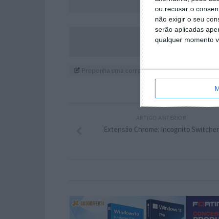
Este
ou recusar o consen
não exigir o seu co
serão aplicadas apen
Acompanhe o P
qualquer momento vol
Proponha uma correção, faça uma sugestão
M
ARTIGO ANTERIOR
Extensão Chrome: Incognito Switcher