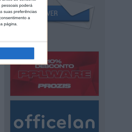
 pessoais poderá
s suas preferências
 consentimento a
da página.