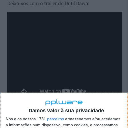
Deixo-vos com o trailer de Until Dawn:
Damos valor à sua privacidade
Nós e os nossos 1731
parceiros
armazenamos e/ou acedemos
O jogo encontrar-se-à ainda disponível totalmente
a informações num dispositivo, como cookies, e processamos