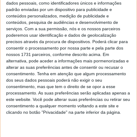
em português e chega chega a 26 de Agosto em três
dados pessoais, como identificadores únicos e informações
edições (Edição Normal, Extended Edition e Edição
padrão enviadas por um dispositivo para publicidade e
Especial).
conteúdos personalizados, medição de publicidade e
conteúdos, pesquisa de audiências e desenvolvimento de
serviços.
Com a sua permissão, nós e os nossos parceiros
poderemos usar identificação e dados de geolocalização
Homepage
Until Dawn
precisos através da procura de dispositivos. Poderá clicar para
consentir o processamento por nossa parte e pela parte dos
nossos 1731 parceiros, conforme descrito acima. Em
alternativa, pode aceder a informações mais pormenorizadas e
alterar as suas preferências antes de consentir ou recusar o
Este artigo tem mais de um ano
consentimento.
Tenha em atenção que algum processamento
dos seus dados pessoais poderá não exigir o seu
consentimento, mas que tem o direito de se opor a esse
Acompanhe o Pplware no Google Notícias
processamento. As suas preferências serão aplicadas apenas a
este website. Você pode alterar suas preferências ou retirar seu
consentimento a qualquer momento voltando a este site e
Proponha uma correção, faça uma sugestão
clicando no botão "Privacidade" na parte inferior da página.
Autor:
Paulo Silva