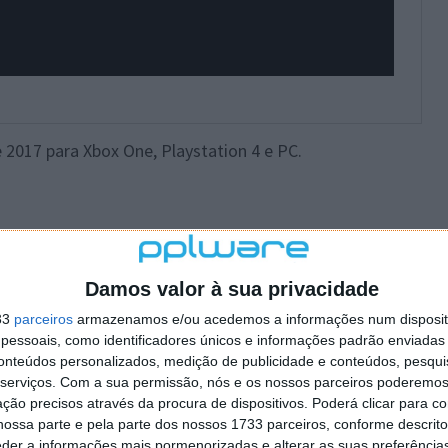
 2017 para Xbox One, Playstation 4 e PC.
Damos valor à sua privacidade
 artigo tem mais de um ano
33
parceiros
armazenamos e/ou acedemos a informações num dispositi
essoais, como identificadores únicos e informações padrão enviadas 
conteúdos personalizados, medição de publicidade e conteúdos, pesqui
serviços.
Com a sua permissão, nós e os nossos parceiros poderemos 
plware no Google Notícias
ção precisos através da procura de dispositivos. Poderá clicar para co
ossa parte e pela parte dos nossos 1733 parceiros, conforme descrit
Autor:
Paulo Silva
eder a informações mais pormenorizadas e alterar as suas preferência