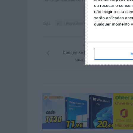
ou recusar o consen
não exigir o seu co
serão aplicadas apen
Tags:
pc
Playstation 4
the surge
Xbox One
qualquer momento vol
ARTIGO ANTERIOR
Doogee X6 Pro, para quem procura u
M
smarphone a baixo preço