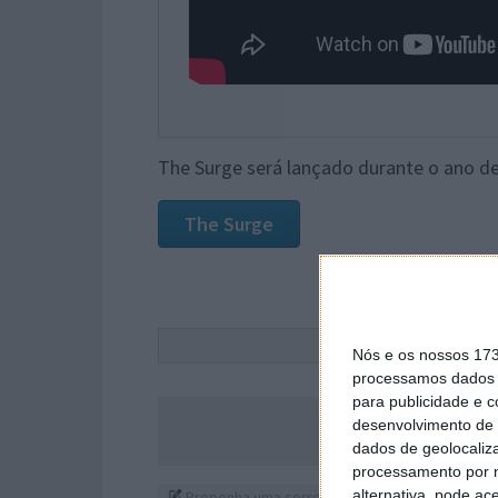
The Surge será lançado durante o ano de
The Surge
Este
Nós e os nossos 17
processamos dados p
para publicidade e 
desenvolvimento de 
Acompanhe o P
dados de geolocaliza
processamento por n
alternativa, pode ac
Proponha uma correção, faça uma sugestão