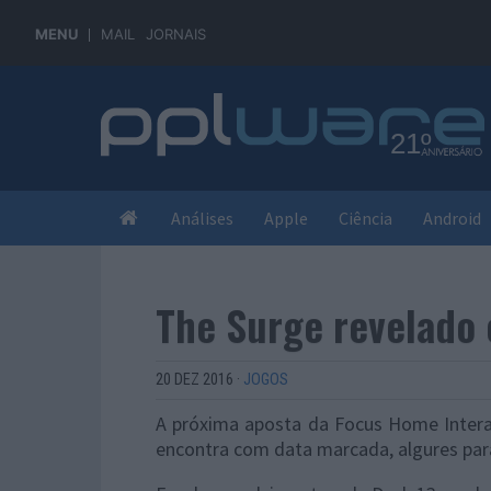
MENU
MAIL
JORNAIS
Análises
Apple
Ciência
Android
The Surge revelado 
20 DEZ 2016
·
JOGOS
A próxima aposta da Focus Home Intera
encontra com data marcada, algures par