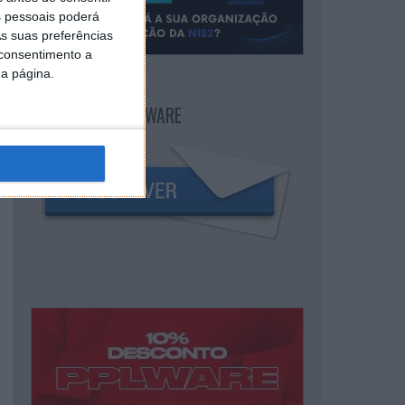
 pessoais poderá
s suas preferências
 consentimento a
da página.
NEWSLETTER PPLWARE