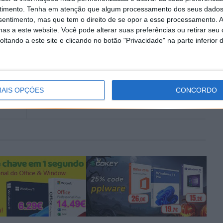
timento.
Tenha em atenção que algum processamento dos seus dados
nsentimento, mas que tem o direito de se opor a esse processamento. A
as a este website. Você pode alterar suas preferências ou retirar seu
tando a este site e clicando no botão "Privacidade" na parte inferior 
PRÓXIMO ARTIGO
m
Cientistas identificaram misterioso som da
AIS OPÇÕES
CONCORDO
fossa das Marianas