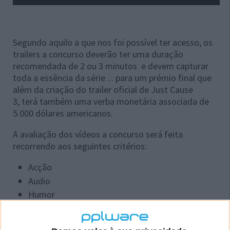
Segundo aquilo a que nos foi possível ter acesso, os
trailers a concurso deverão ter uma duração
recomendada de 2 ou 3 minutos e devem capturar
toda a essência da série ... para um prémio final que
além da criação do trailer oficial de Just Cause
3, terá também uma verba monetária associada de
5.000 dólares americanos.
A avaliação dos vídeos a concurso será feita
recorrendo aos seguintes critérios:
Acção
Audio
Humor