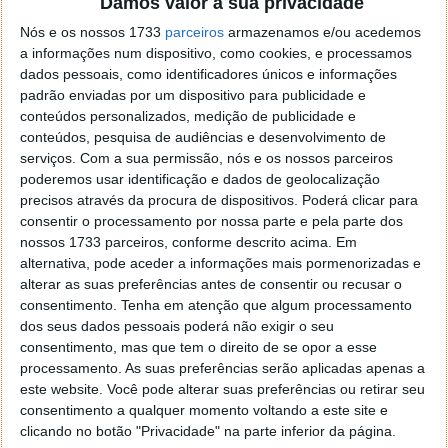
Damos valor à sua privacidade
Nós e os nossos 1733
parceiros
armazenamos e/ou acedemos
a informações num dispositivo, como cookies, e processamos
dados pessoais, como identificadores únicos e informações
padrão enviadas por um dispositivo para publicidade e
conteúdos personalizados, medição de publicidade e
conteúdos, pesquisa de audiências e desenvolvimento de
serviços.
Com a sua permissão, nós e os nossos parceiros
poderemos usar identificação e dados de geolocalização
precisos através da procura de dispositivos. Poderá clicar para
A Square Enix reforça assim a ideia de que o próprio
consentir o processamento por nossa parte e pela parte dos
jogo foi concebido a pensar na criação de conteúdos
nossos 1733 parceiros, conforme descrito acima. Em
e mantendo a mecânica do anterior titulo que teve
alternativa, pode aceder a informações mais pormenorizadas e
mais de 4 milhões de vídeos no Youtube.
alterar as suas preferências antes de consentir ou recusar o
consentimento.
Tenha em atenção que algum processamento
Just Cause 3 is a game designed with
dos seus dados pessoais poderá não exigir o seu
streamers and content creators in mind; a true
consentimento, mas que tem o direito de se opor a esse
processamento. As suas preferências serão aplicadas apenas a
sandbox built to be explored and played
este website. Você pode alterar suas preferências ou retirar seu
creatively. To that end, it felt right to offer our
consentimento a qualquer momento voltando a este site e
fans – who’ve posted over 4 million Just
clicando no botão "Privacidade" na parte inferior da página.
Cause 2 trailers to YouTube since launch - the